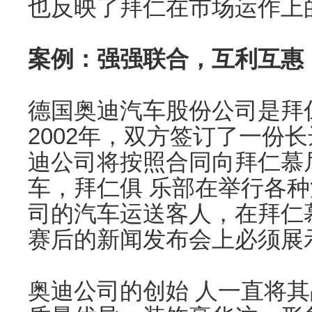
也反映了拜仁在市场运作上
案例：强强联合，互利互惠
德国奥迪汽车股份公司是拜
2002年，双方签订了一份
迪公司将按照合同向拜仁慕
车，拜仁俱 乐部在举行各
司的汽车运送客人，在拜仁
赛后的新闻发布会上必须展
奥迪公司的创始 人一直将