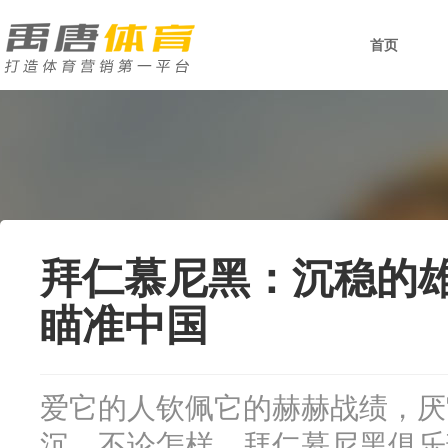
首页
拜仁慕尼黑：沉稳的
瞄准中国
爱它的人钦佩它的赫赫战绩，厌
沉。不论怎样，拜仁慕尼黑俱乐