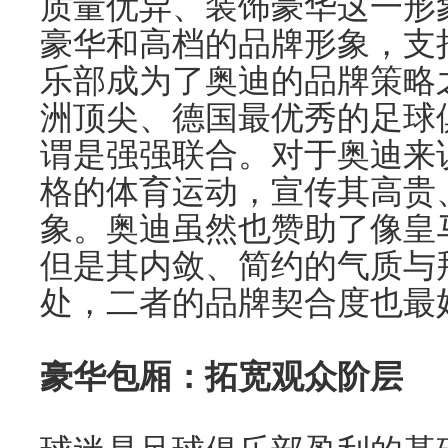
质量优异、装饰豪华这一形
豪华和高档的品牌形象，支
乐部成为了奥迪的品牌策略
洲顶尖、德国最优秀的足球
谓是强强联合。对于奥迪来
格的体育运动，宣传其高贵
象。奥迪虽然也赞助了像皇
但是其内敛、简约的气质与
处，二者的品牌契合度也最
豪华包厢：拓宽观众阶层