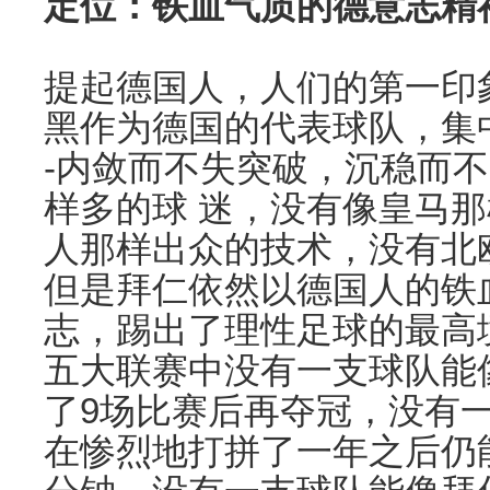
定位：铁血气质的德意志精
提起德国人，人们的第一印
黑作为德国的代表球队，集
-内敛而不失突破，沉稳而
样多的球 迷，没有像皇马
人那样出众的技术，没有北
但是拜仁依然以德国人的铁
志，踢出了理性足球的最高境
五大联赛中没有一支球队能
了9场比赛后再夺冠，没有
在惨烈地打拼了一年之后仍