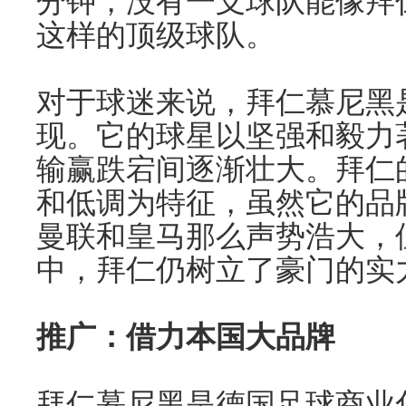
分钟，没有一支球队能像拜
这样的顶级球队。
对于球迷来说，拜仁慕尼黑
现。它的球星以坚强和毅力
输赢跌宕间逐渐壮大。拜仁
和低调为特征，虽然它的品
曼联和皇马那么声势浩大，
中，拜仁仍树立了豪门的实
推广：借力本国大品牌
拜仁慕尼黑是德国足球商业