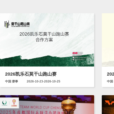
2026凯乐石莫干山跑山赛
2
中国 赛事
2026-10-23-2026-10-25
中国