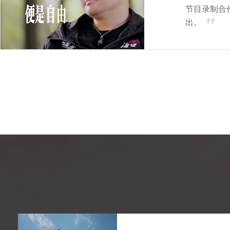
节目录制合
出。