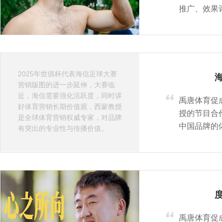
推广、效果
2025年世俱杯代表海信足球大赛
营销版图的进一步延伸，大赛临
近，海信需要强化活跃度，同时讲
禹唐体育促
好体育营销长期价值观，西蒙教授
授的节目合
是全球体育营销权威专家，对品牌
中国品牌的
有突出的专业性与传播价值。
禹唐体育促