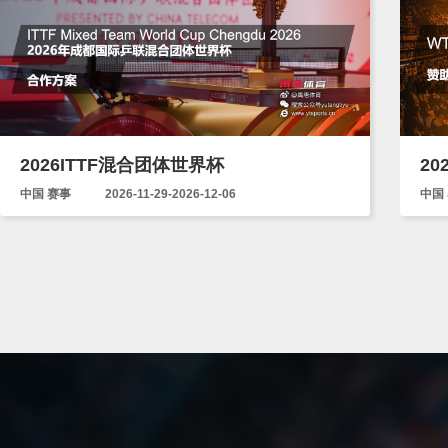
2026ITTF混合团体世界杯
2
中国 赛事
2026-11-29-2026-12-06
中国