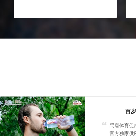
百岁
禹唐体育促
官方独家供