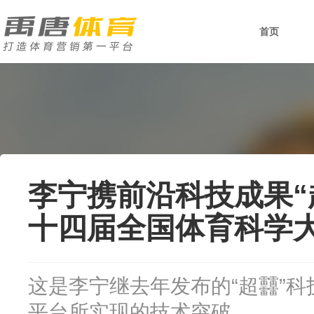
首页
李宁携前沿科技成果“
十四届全国体育科学
这是李宁继去年发布的“超䨻”
平台所实现的技术突破。