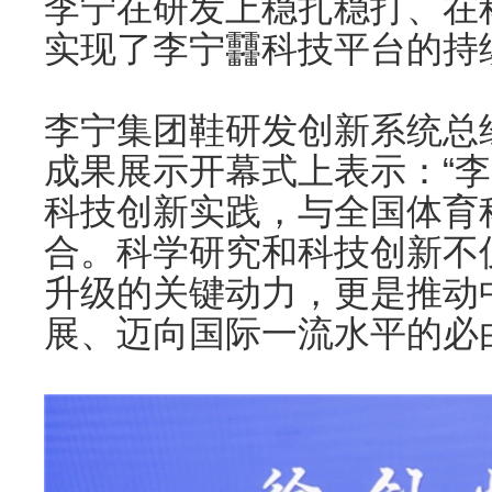
李宁在研发上稳扎稳打、在
实现了李宁䨻科技平台的持
李宁集团鞋研发创新系统总
成果展示开幕式上表示：“
科技创新实践，与全国体育
合。科学研究和科技创新不
升级的关键动力，更是推动
展、迈向国际一流水平的必