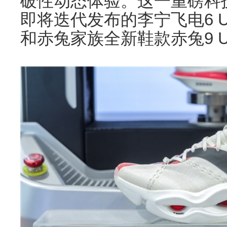
破性动态体验。这一重磅科
即将迭代发布的李宁飞电6 ULT
和赤兔家族全新鞋款赤兔9 U