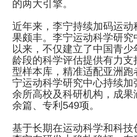
的两大引擎。
近年来，李宁持续加码运动
果颇丰。李宁运动科学研究中
以来，不仅建立了中国青少
龄段的科学评估提供有力支
型样本库，精准适配亚洲跑
宁运动科学研究中心持续加
余所高校及科研机构，成果涵
余篇、专利549项。
基于长期在运动科学和科技