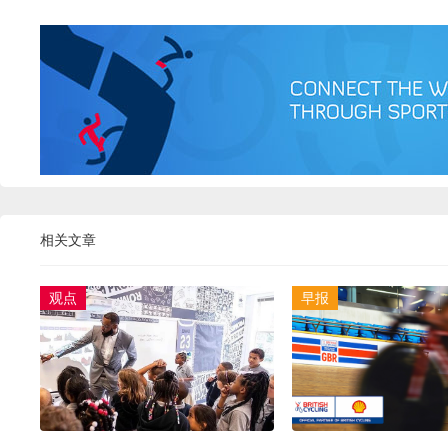
相关文章
观点
早报