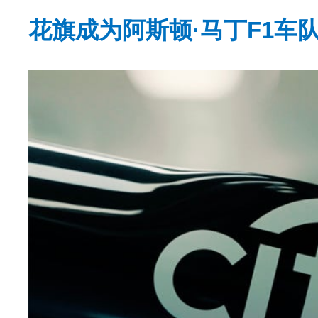
花旗成为阿斯顿·马丁F1车