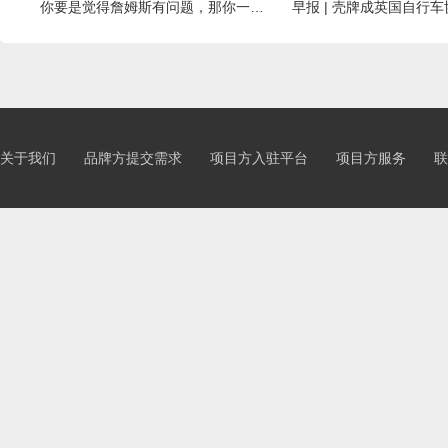
你要是觉得詹姆斯有问题，那你一定是真有问题！
关于我们
品牌方提交需求
项目方入驻平台
项目方服务
联