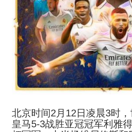
北京时间2月12日凌晨3时
皇马5-3战胜亚冠冠军利雅