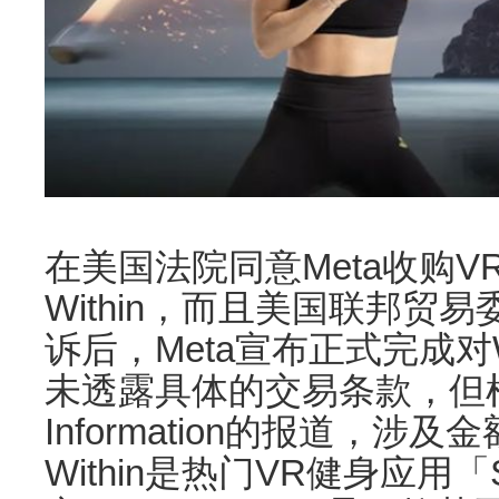
在美国法院同意Meta收购
Within，而且美国联邦贸
诉后，Meta宣布正式完成对W
未透露具体的交易条款，但根
Information的报道，涉
Within是热门VR健身应用「Su