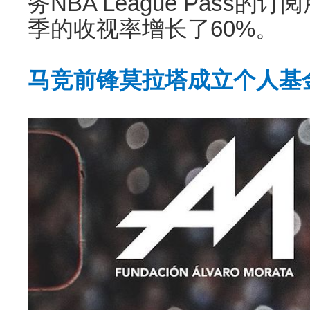
务NBA League Pass
季的收视率增长了60%。
马竞前锋莫拉塔成立个人基