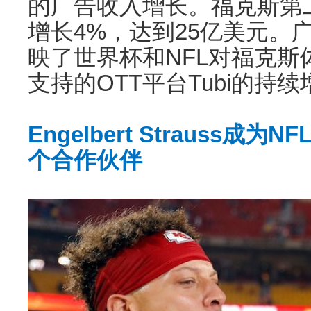
的广告收入增长。福克斯第
增长4%，达到25亿美元。
映了世界杯和NFL对福克
支持的OTT平台Tubi的持
Engelbert Strauss
个合作伙伴