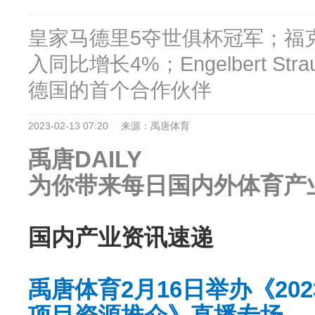
皇家马德里5夺世俱杯冠军；福克
入同比增长4%；Engelbert St
德国的首个合作伙伴
2023-02-13 07:20
来源：禹唐体育
禹唐DAILY
为你带来每日国内外体育产
国内产业资讯速递
禹唐体育2月16日举办《20