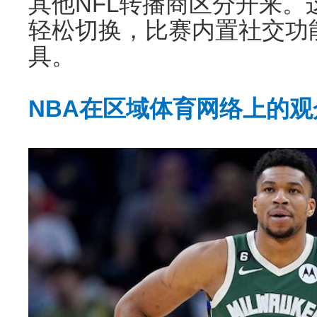
其他NFL转播商区分开来
轻松切换，比赛内置社交功
具。
NBA在区域体育网络上的观