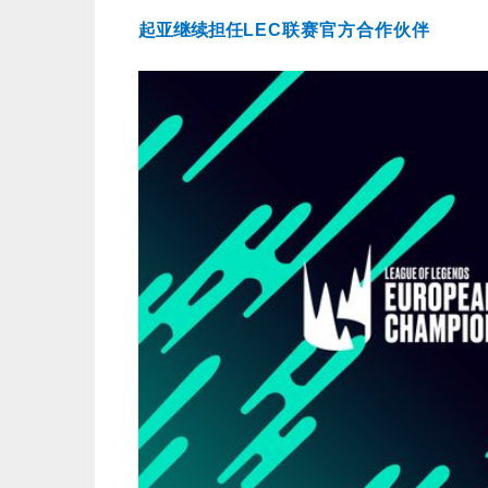
起亚继续担任
LEC联赛官方合作伙伴