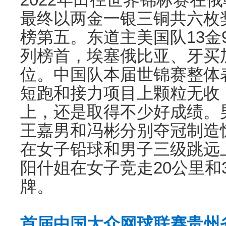
最终以两金一银三铜共六枚
榜第五。东道主美国队13金9
列榜首，埃塞俄比亚、牙买
位。中国队本届世锦赛整体
短跑和接力项目上颗粒无收
上，还是取得不少好成绩。
王嘉男和冯彬分别夺冠制造
在女子铅球和男子三级跳远
阳什姐在女子竞走20公里和
牌。
首届中国大众网球联赛贵州