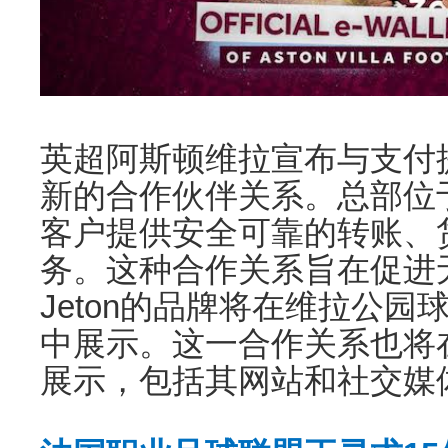
英超阿斯顿维拉宣布与支付提供商J
新的合作伙伴关系。总部位于
客户提供安全可靠的转账、
务。这种合作关系旨在促进
Jeton的品牌将在维拉公
中展示。这一合作关系也将
展示，包括其网站和社交媒