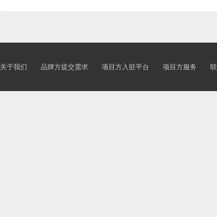
关于我们
品牌方提交需求
项目方入驻平台
项目方服务
联