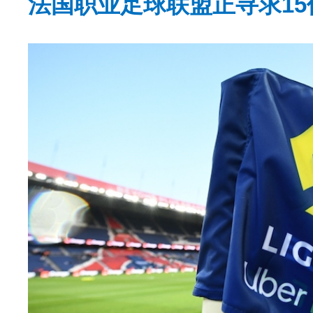
法国职业足球联盟正寻求15