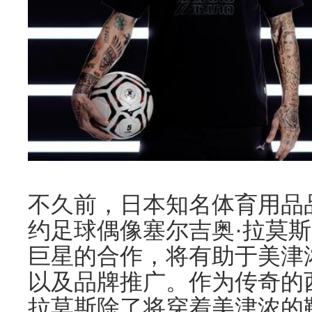
不久前，日本知名体育用品
约足球偶像塞尔吉奥·拉莫
巨星的合作，将有助于美津
以及品牌推广。作为传奇的
拉莫斯除了将穿着美津浓的