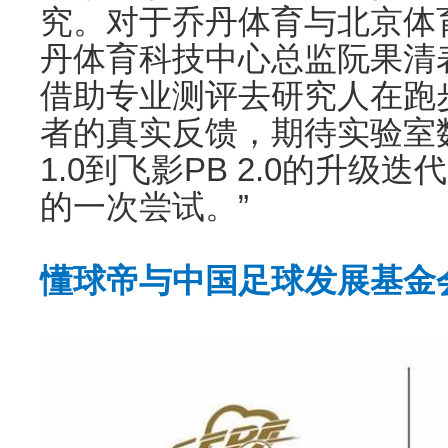
究。对于乔丹体育与北京体
丹体育科技中心总监阮果清
借助专业测评去研究人在跑
者的真实反馈，期待实验室
1.0到飞影PB 2.0的升
的一次尝试。”
懂球帝与中国足球发展基金