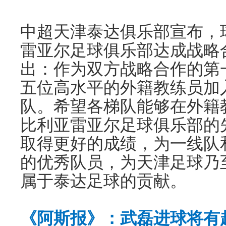
中超天津泰达俱乐部宣布，
雷亚尔足球俱乐部达成战略
出：作为双方战略合作的第
五位高水平的外籍教练员加
队。希望各梯队能够在外籍
比利亚雷亚尔足球俱乐部的先
取得更好的成绩，为一线队
的优秀队员，为天津足球乃
属于泰达足球的贡献。
《阿斯报》：武磊进球将有