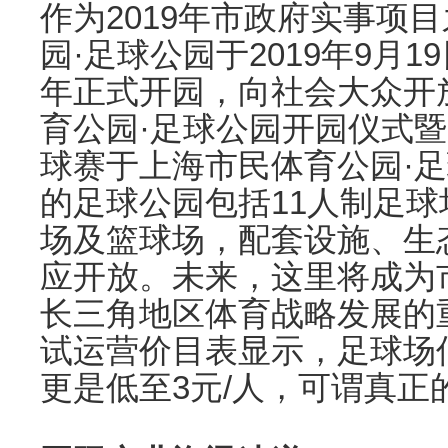
作为2019年市政府实事项
园·足球公园于2019年9月1
年正式开园，向社会大众开
育公园·足球公园开园仪式暨
球赛于上海市民体育公园·
的足球公园包括11人制足球
场及篮球场，配套设施、生
应开放。未来，这里将成为
长三角地区体育战略发展的
试运营价目表显示，足球场低
更是低至3元/人，可谓真正