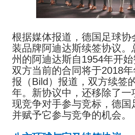
根据媒体报道，德国足球协
装品牌阿迪达斯续签协议。
州的阿迪达斯自1954年开
双方当前的合同将于2018
报（Bild）报道，双方续签
年。新协议中，还移除了一
现竞争对手参与竞标，德国
并赋予它参与竞争的机会。