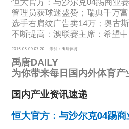
恒大官方：与沙尔克04踢商业
管理员获球迷盛赞；瑞典千万富
选手右肩纹广告卖14万；奥古
不断提高；澳联赛主席：希望中
2016-05-09 07:20
来源：禹唐体育
禹唐DAILY
为你带来每日国内外体育产
国内产业资讯速递
恒大官方：与沙尔克04踢