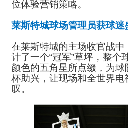
位体验营销策略。
莱斯特城球场管理员获球迷
在莱斯特城的主场收官战中
计了一个“冠军”草坪，整个
颜色的五角星所点缀，为球
杯助兴，让现场和全世界电
叹。