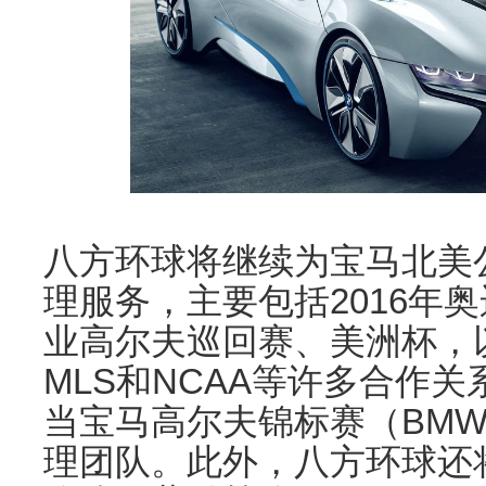
八方环球将继续为宝马北美
理服务，主要包括2016年
业高尔夫巡回赛、美洲杯，以
MLS和NCAA等许多合作
当宝马高尔夫锦标赛（BMW Ch
理团队。此外，八方环球还