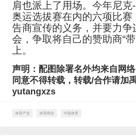
肩也派上了用场。今年尼克
奥运选拔赛在内的六项比赛
告商宣传的义务，并要力争
会，争取将自己的赞助商“带
上。
声明：配图除署名外均来自网络
同意不得转载，转载/合作请加
yutangxzs
体育产业
体育商业
中国体育