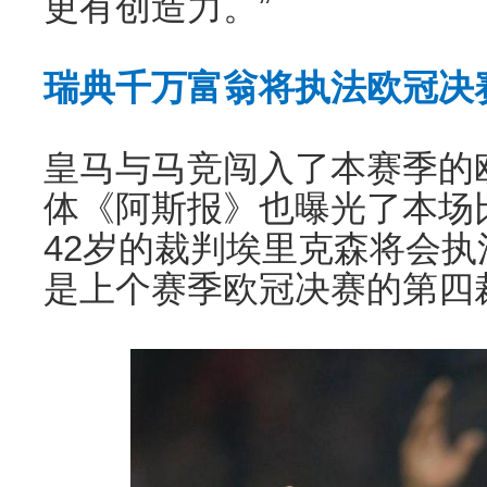
更有创造力。”
瑞典千万富翁将执法欧冠决
皇马与马竞闯入了本赛季的
体《阿斯报》也曝光了本场
42岁的裁判埃里克森将会
是上个赛季欧冠决赛的第四