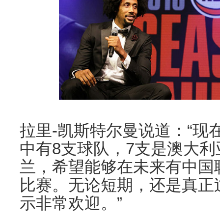
拉里-凯斯特尔曼说道：“现
中有8支球队，7支是澳大
兰，希望能够在未来有中国
比赛。无论短期，还是真正
示非常欢迎。”