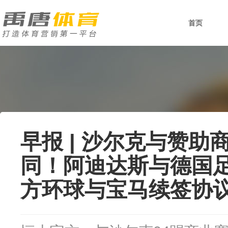
首页
早报 | 沙尔克与赞助
同！阿迪达斯与德国
方环球与宝马续签协议