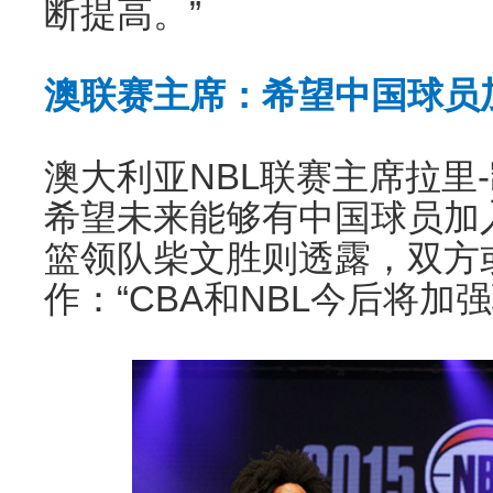
断提高。”
澳联赛主席：希望中国球员
澳大利亚NBL联赛主席拉里
希望未来能够有中国球员加
篮领队柴文胜则透露，双方
作：“CBA和NBL今后将加