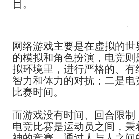
目。
网络游戏主要是在虚拟的世
的模拟和角色扮演，电竞则
拟环境里，进行严格的、有
智力和体力的对抗；二是电
比赛时间。
而游戏没有时间、回合限制
电竞比赛是运动员之间，秉
神的竞赛，通过人与人之间