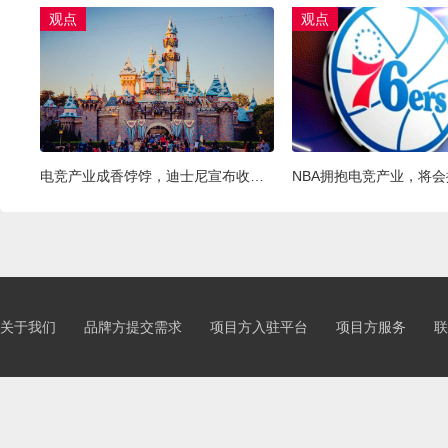
观点
观点
电竞产业成香饽饽，迪士尼宣布收购福克斯
关于我们
品牌方提交需求
项目方入驻平台
项目方服务
联