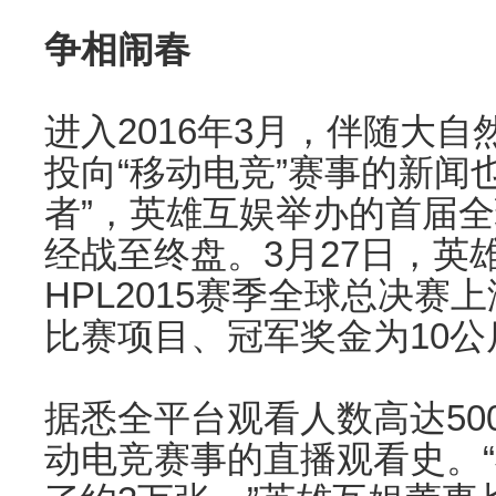
争相闹春
进入2016年3月，伴随大
投向“移动电竞”赛事的新闻
者”，英雄互娱举办的首届全
经战至终盘。3月27日，英
HPL2015赛季全球总决
比赛项目、冠军奖金为10
据悉全平台观看人数高达50
动电竞赛事的直播观看史。