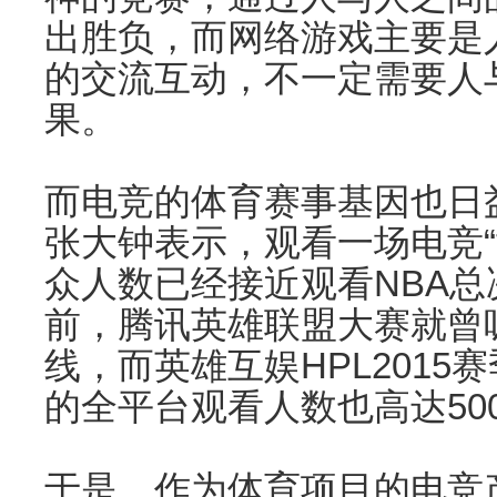
出胜负，而网络游戏主要是
的交流互动，不一定需要人
果。
而电竞的体育赛事基因也日
张大钟表示，观看一场电竞“
众人数已经接近观看NBA
前，腾讯英雄联盟大赛就曾吸
线，而英雄互娱HPL201
的全平台观看人数也高达50
于是，作为体育项目的电竞