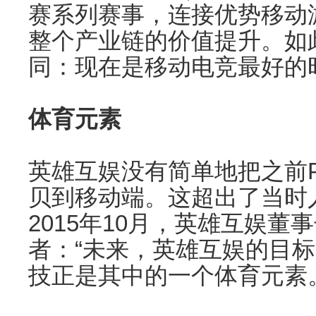
赛系列赛事，连接优势移动
整个产业链的价值提升。如
同：现在是移动电竞最好的
体育元素
英雄互娱没有简单地把之前
贝到移动端。这超出了当时
2015年10月，英雄互娱董
者：“未来，英雄互娱的目
技正是其中的一个体育元素