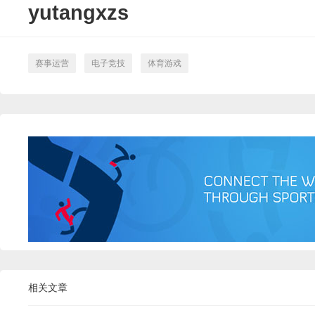
yutangxzs
赛事运营
电子竞技
体育游戏
相关文章