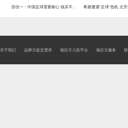
邵佳一：中国足球需要耐心 钱买不来尊重
希腊遭遇“足球”危机 元
关于我们
品牌方提交需求
项目方入驻平台
项目方服务
联