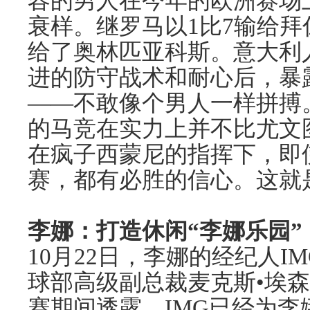
容的男人在今年的欧洲赛场
衰样。继罗马以1比7输给
给了奥林匹亚科斯。意大利
进的防守战术和耐心后，暴
——不敢像个男人一样拼搏
的马竞在实力上并不比尤文
在疯子西蒙尼的指挥下，即
赛，都有必胜的信心。这就
李娜：打造休闲“李娜乐园”
10月22日，李娜的经纪人I
球部高级副总裁麦克斯•埃森
赛期间透露，IMG已经为