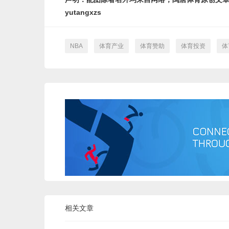
yutangxzs
NBA
体育产业
体育赞助
体育投资
体
相关文章