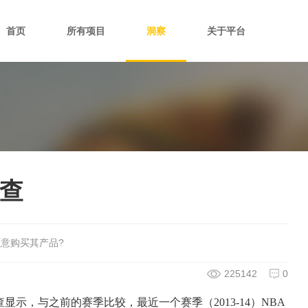
首页
所有项目
洞察
关于平台
调查
愿意购买其产品?
225142
0
示，与之前的赛季比较，最近一个赛季（2013-14）NBA