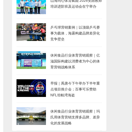
山海同心体育赋能 2026安踏教师
培训进阶班及运动会在宁举办
乒乓球营销案例｜以顶级乒乓赛
事为载体，海露构建品牌差异化
竞争壁垒
休闲食品行业体育营销观察｜亿
滋国际构建以消费者为中心的体
育营销战略体系
早报｜禹唐今下午举办下半年重
点项目推介会；百事可乐赞助
NFL坦帕湾海盗
休闲食品行业体育营销观察｜玛
氏用体育营销支撑多品牌、差异
化的发展战略