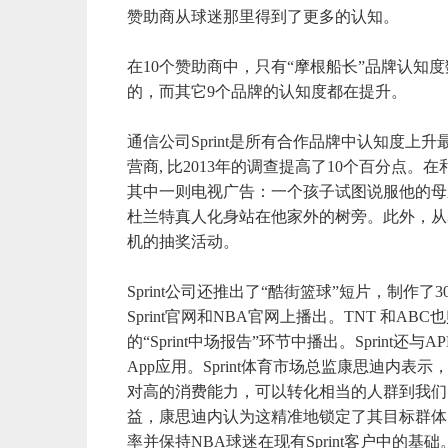
赞助商从球迷那里得到了更多的认知。
在10个赞助商中，只有“摩根船长”品牌认知
的，而其它9个品牌的认知度都在提升。
通信公司Sprint是所有合作品牌中认知度上升最
营商, 比2013年的调查提高了10个百分点。在
其中一则电视广告：一个孩子试图说服他的母亲
杜兰特真人化身站在他家外的树旁。此外，从3月到6
机的抽奖活动。
Sprint公司还推出了“酷街篮球”短片，制作
Sprint官网和NBA官网上播出。TNT 和
的“Sprint中场报告”环节中播出。Sprint还与
App应用。Sprint体育市场总监康思迪内
对高的消费能力，可以转化相当的人群到我们的
益，康思迪内认为这精准地锁定了其目标群体，“
率并保持NBA球迷在现有Sprint客户中的基础