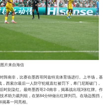
图片来自海信
对阵南非，比赛在墨西哥阿兹特克体育场进行。上半场，基
战，西索尔最后一人防守犯规直红被罚下，希门尼斯破门，
后时刻染红。最终墨西哥2-0南非，揭幕战出现3张红牌。作
信技术助力裁判组，在第84分钟做出红牌判罚。在场边围挡，
杯揭幕一同亮相。