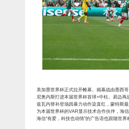
美加墨世界杯正式拉开帷幕。揭幕战由墨西哥
尼奥内斯打进本届世界杯首球+中柱。易边再
兹瓦内替补登场因暴力动作染直红，蒙特斯最
为本届世界杯的VAR显示技术合作伙伴，海
海信“有爱，科技也动情”的广告语也跟随世界