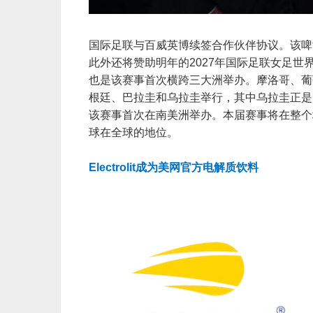
国际足联与百威英博续签合作伙伴协议。该啤
此外还将赞助明年的2027年国际足联女足世
也是该赛事首次横跨三大洲举办。摩洛哥、葡
根廷、巴拉圭和乌拉圭举行，其中乌拉圭正是1
该赛事首次在南美洲举办。本届赛事将在整个
球在全球的地位。
Electrolit成为美网官方电解质饮料