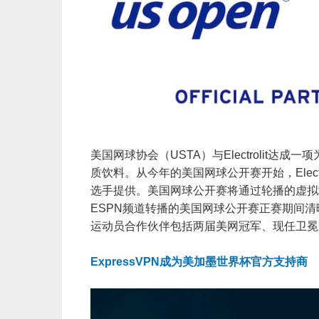
美国网球协会（USTA）与Electrolit
质饮料。从今年的美国网球公开赛开始，Elec
选手提供。美国网球公开赛将通过轮播的虚拟场边
ESPN频道转播的美国网球公开赛正赛期间清晰可
运动员合作伙伴包括两届美网冠军、现任卫冕
ExpressVPN成为美加墨世界杯官方支持商