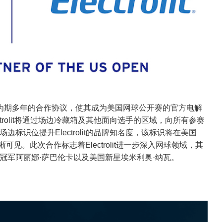
达成一项为期多年的合作协议，使其成为美国网球公开赛的官方电解
trolit将通过场边冷藏箱及其他面向选手的区域，向所有参赛
标识位提升Electrolit的品牌知名度，该标识将在美国
见。此次合作标志着Electrolit进一步深入网球领域，其
冠军阿丽娜·萨巴伦卡以及美国新星埃米利奥·纳瓦。