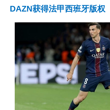
DAZN获得法甲西班牙版权