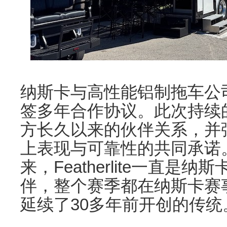
纳斯卡与高性能铝制拖车公司Feath
签多年合作协议。此次持续
方长久以来的伙伴关系，并
上表现与可靠性的共同承诺
来，Featherlite一直是
伴，整个赛季都在纳斯卡赛
延续了30多年前开创的传统