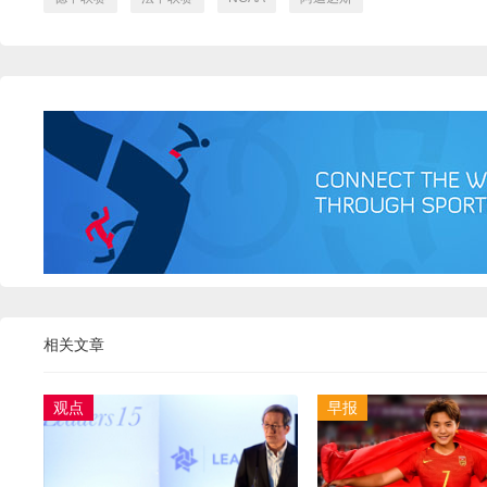
相关文章
观点
早报