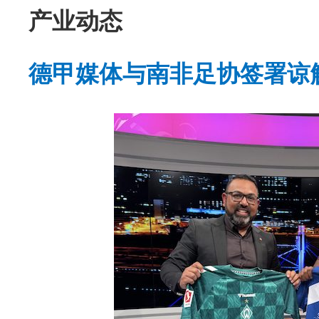
产业动态
德甲媒体与南非足协签署谅