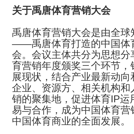
关于禹唐体育营销大会
禹唐体育营销大会是由全球
——禹唐体育打造的中国体
会。会议主体共分为思想分
育营销年度颁奖三个环节，
展现状，结合产业最新动向
企业、资源方、相关机构和
销的聚集地，促进体育IP
易与合作，成为中国体育营
中国体育商业的全面发展。