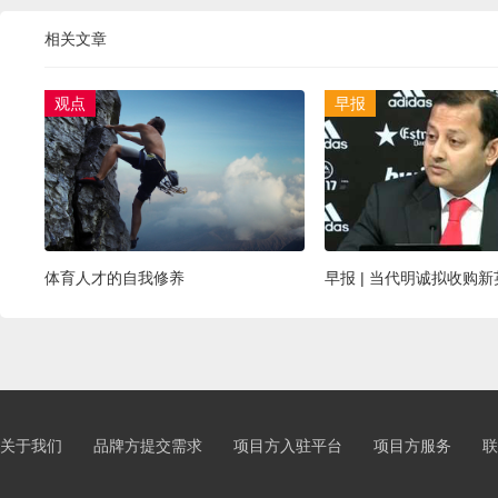
相关文章
观点
早报
体育人才的自我修养
关于我们
品牌方提交需求
项目方入驻平台
项目方服务
联