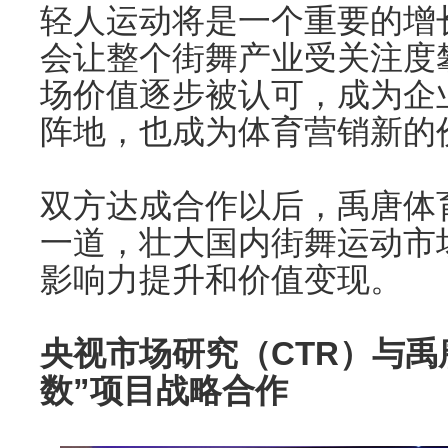
轻人运动将是一个重要的增
会让整个街舞产业受关注度
场价值逐步被认可，成为企
阵地，也成为体育营销新的
双方达成合作以后，禹唐体育将
一道，壮大国内街舞运动市
影响力提升和价值变现。
央视市场研究（CTR）与禹
数”项目战略合作