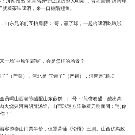
：济南推出“凭青岛身份证免费游大明湖”，青岛回馈“济南球
过于就着茶味啤酒，来一口糖醋鲤鱼。
，山东兄弟们互拍肩膀：“哥，赢了球，一起哈啤酒吃嘎啦
来一场“中原争霸赛”，会是怎样的场景？
子"（产菜），河北是"气罐子"（产钢），河南是"粮坛
全员喝山西老陈醋配山东煎饼，口号：“煎饼卷醋，酸出高
驴肉火烧夹河南胡辣汤馅。山西球迷方阵举着刀削面团：“削你
你！”
游客游泰山门票半价，但需背诵《论语》三则。山西优惠政