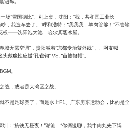
能进城。
一场“雪国德比”。刚上桌，沈阳：“我，共和国工业长
俩吵，我造车去了。”呼和浩特：“我我我，羊肉管够！”不管输
天花板——沈阳泡大池，哈尔滨蒸冰屋。
“春城无需空调”，贵阳喊着“凉都专治紫外线”，。网友喊
戴魔性应援“孔雀翎” VS. “苗族银帽”。
BGM。
之战，或者是大湾区之战。
就不是足球赛了，而是水上F1、广东房东运动会，比的是全
深圳：“搞钱无昼夜！”潮汕：“你俩慢聊，我牛肉丸先下锅