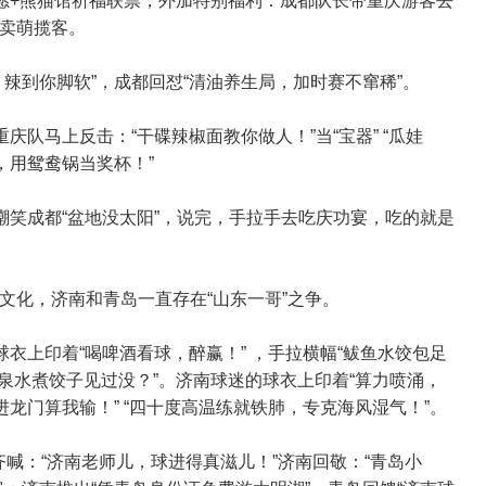
许愿+熊猫馆祈福联票，外加特别福利：成都队长带重庆游客去
卖萌揽客。
辣到你脚软”，成都回怼“清油养生局，加时赛不窜稀”。
庆队马上反击：“干碟辣椒面教你做人！”当“宝器” “瓜娃
，用鸳鸯锅当奖杯！”
嘲笑成都“盆地没太阳”，说完，手拉手去吃庆功宴，吃的就是
文化，济南和青岛一直存在“山东一哥”之争。
球衣上印着“喝啤酒看球，醉赢！” ，手拉横幅“鲅鱼水饺包足
，泉水煮饺子见过没？”。济南球迷的球衣上印着“算力喷涌，
进龙门算我输！” “四十度高温练就铁肺，专克海风湿气！”。
迷齐喊：“济南老师儿，球进得真滋儿！”济南回敬：“青岛小