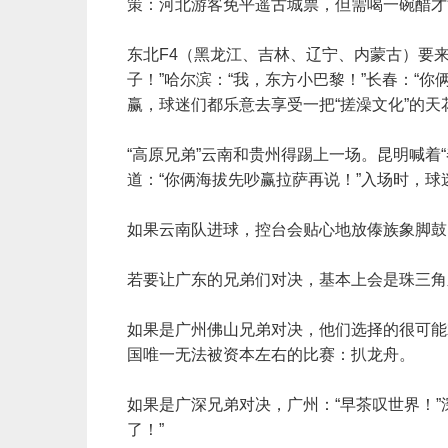
策：河北游客免平遥古城票，但需喝一碗醋才
东北F4（黑龙江、吉林、辽宁、内蒙古）要来
子！”哈尔滨：“我，东方小巴黎！”长春：“你
赢，球迷们都乐意去享受一把“搓澡文化”的
“高原兄弟”云南和贵州得踢上一场。昆明喊着
道：“你俩海拔先吵赢拉萨再说！”入场时，球迷头
如果云南队进球，控台会贴心地放傣族象脚鼓
若要让广东的兄弟们对决，基本上会是珠三角
如果是广州佛山兄弟对决，他们选择的很可能
国唯一无法被资本左右的比赛：扒龙舟。
如果是广深兄弟对决，广州：“早茶叹世界！”
了！”