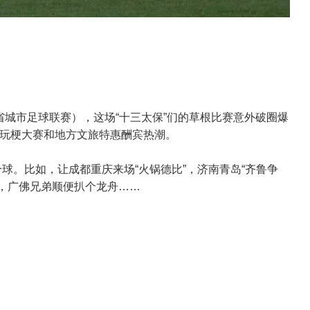
江苏省城市足球联赛），这场“十三太保”们的草根比赛意外破圈爆
玩梗大赛和地方文旅特惠酬宾热潮。
个球。比如，让成都重庆来场“火锅德比”，济南青岛“齐鲁争
比”，广佛兄弟顺便扒个龙舟……