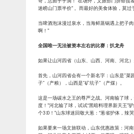
哥，恁彪乎乎滴！”在场外，文旅部门拼命揽客
迷崂山门票半价” 。而最好的美食体验，莫
当啤酒泡沫漫过泉水，当海鲜蒸锅遇上把子肉
啊！”
全国唯一无法被资本左右的比赛：扒龙舟
如果让山河四省（山东、山西、河南、河北）
首先，山河四省会有一个新名字：山东是"菜园
子"（产粮），山西是"矿坑子"（产煤）。
这是一场碳水之王的尊严之战。河南输了球，
度！”河北输了球，试试“黑暗料理界新天王”
个3∶0！”山东球迷回敬大葱：“葱省护体，辣哭
如果要来一场文旅联动，山东优惠政策：河南