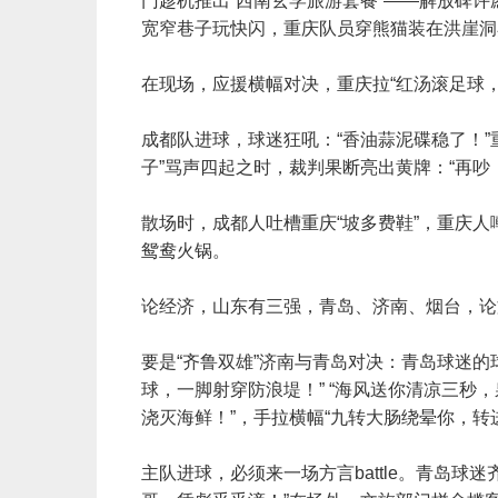
门趁机推出“西南玄学旅游套餐”——解放碑
宽窄巷子玩快闪，重庆队员穿熊猫装在洪崖洞
在现场，应援横幅对决，重庆拉“红汤滚足球，
成都队进球，球迷狂吼：“香油蒜泥碟稳了！”重
子”骂声四起之时，裁判果断亮出黄牌：“再吵
散场时，成都人吐槽重庆“坡多费鞋”，重庆人
鸳鸯火锅。
论经济，山东有三强，青岛、济南、烟台，论
要是“齐鲁双雄”济南与青岛对决：青岛球迷的
球，一脚射穿防浪堤！” “海风送你清凉三秒
浇灭海鲜！”，手拉横幅“九转大肠绕晕你，转
主队进球，必须来一场方言battle。青岛球