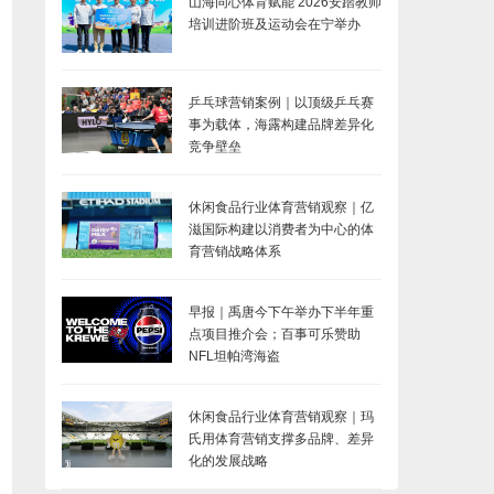
山海同心体育赋能 2026安踏教师
培训进阶班及运动会在宁举办
乒乓球营销案例｜以顶级乒乓赛
事为载体，海露构建品牌差异化
竞争壁垒
休闲食品行业体育营销观察｜亿
滋国际构建以消费者为中心的体
育营销战略体系
早报｜禹唐今下午举办下半年重
点项目推介会；百事可乐赞助
NFL坦帕湾海盗
休闲食品行业体育营销观察｜玛
氏用体育营销支撑多品牌、差异
化的发展战略