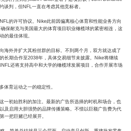
约谈判，但NFL一直在考虑其他竞标者。
FL的许可协议。Nike此前因偏离核心体育和性能业务方向
ill需要确保耐克与美国最大的体育项目职业橄榄球的紧密相连，这
运动的最佳体现。
推向海外并扩大其粉丝群的目标。不到两个月，双方就达成了
长期合作至2038年，具体交易细节未披露。Nike将继续
ke和NFL还将支持高中和大学的橄榄球发展项目，合作开展市场
众多体育运动之一的稳定性。
对这一初始胜利的加注。最新的广告所选择的时机和场合，也
以及启用大胆强势的品牌传播策略。不惜以巨额广告费为代
ll的第一把巨赌已经展开。
策略，简单总结就是三个层面，启动产品创新，重建批发零售