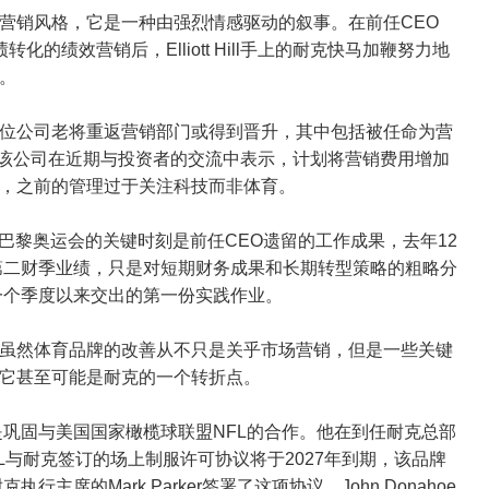
营销风格，它是一种由强烈情感驱动的叙事。在前任CEO
绩转化的绩效营销后，Elliott Hill手上的耐克快马加鞭努力地
情。
位公司老将重返营销部门或得到晋升，其中包括被任命为营
raham。该公司在近期与投资者的交流中表示，计划将营销费用增加
化，之前的管理过于关注科技而非体育。
而言，7月巴黎奥运会的关键时刻是前任CEO遗留的工作成果，去年12
的第二财季业绩，只是对短期财务成果和长期转型策略的粗略分
ill一个季度以来交出的第一份实践作业。
虽然体育品牌的改善从不只是关乎市场营销，但是一些关键
，它甚至可能是耐克的一个转折点。
的任务就是巩固与美国国家橄榄球联盟NFL的合作。他在到任耐克总部
l。NFL与耐克签订的场上制服许可协议将于2027年到期，该品牌
主席的Mark Parker签署了这项协议，John Donahoe