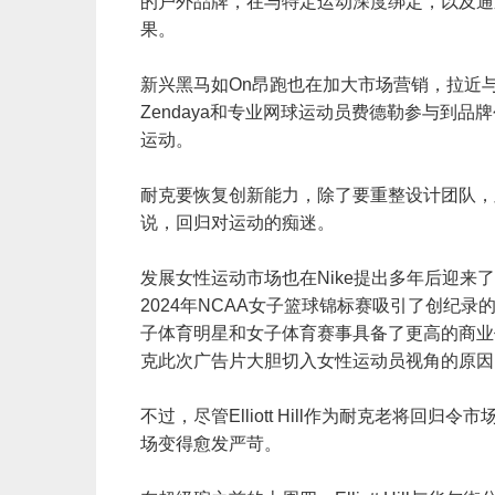
的户外品牌，在与特定运动深度绑定，以及通
果。
新兴黑马如On昂跑也在加大市场营销，拉近
Zendaya和专业网球运动员费德勒参与到
运动。
耐克要恢复创新能力，除了要重整设计团队，显然还
说，回归对运动的痴迷。
发展女性运动市场也在Nike提出多年后迎
2024年NCAA女子篮球锦标赛吸引了创纪录
子体育明星和女子体育赛事具备了更高的商业
克此次广告片大胆切入女性运动员视角的原
不过，尽管Elliott Hill作为耐克老将
场变得愈发严苛。