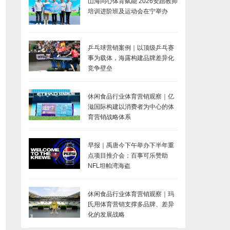
山海同心体育赋能 2026安踏教师
培训进阶班及运动会在宁举办
乒乓球营销案例｜以顶级乒乓赛
事为载体，海露构建品牌差异化
竞争壁垒
休闲食品行业体育营销观察｜亿
滋国际构建以消费者为中心的体
育营销战略体系
早报｜禹唐今下午举办下半年重
点项目推介会；百事可乐赞助
NFL坦帕湾海盗
休闲食品行业体育营销观察｜玛
氏用体育营销支撑多品牌、差异
化的发展战略