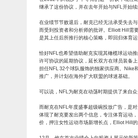
继承了这份协议，并在去年开始与NFL开始续
在业绩节节败退后，耐克已经无法承受失去与N
而受到投资者和分析师的批评。Elliott H
是其上任后所推行的核心策略，即回归体育
恰好NFL也希望借助耐克实现其橄榄球运动
许可协议的延期协议，延长双方在球员装备上的
担任NFL 32个球队服饰的独家供应商。Ni
推广，并计划在海外扩大联盟的球迷基础。
可以说，NFL为耐克在动荡时期提供了来自
而耐克在NFL年度盛事超级碗投放广告，是
体现了耐克要发出两个信息，专注体育运动，
价，押注女性运动市场新增长点，Elliot Hi
12月，他在首次业绩会上向投资人展示的新