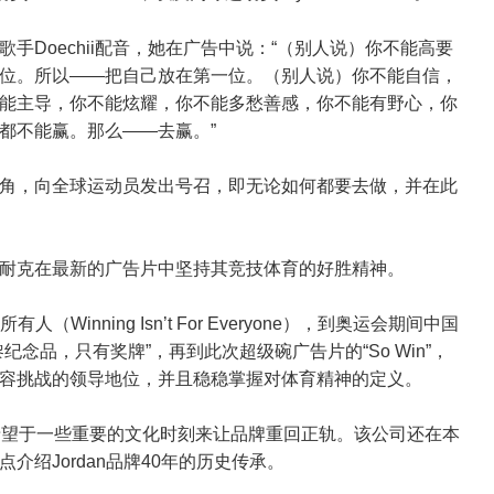
手Doechii配音，她在广告中说：“（别人说）你不能高要
位。所以——把自己放在第一位。（别人说）你不能自信，
能主导，你不能炫耀，你不能多愁善感，你不能有野心，你
都不能赢。那么——去赢。”
角，向全球运动员发出号召，即无论如何都要去做，并在此
，耐克在最新的广告片中坚持其竞技体育的好胜精神。
inning Isn’t For Everyone），到奥运会期间中国
念品，只有奖牌”，再到此次超级碗广告片的“So Win”，
不容挑战的领导地位，并且稳稳掌握对体育精神的定义。
希望于一些重要的文化时刻来让品牌重回正轨。该公司还在本
绍Jordan品牌40年的历史传承。