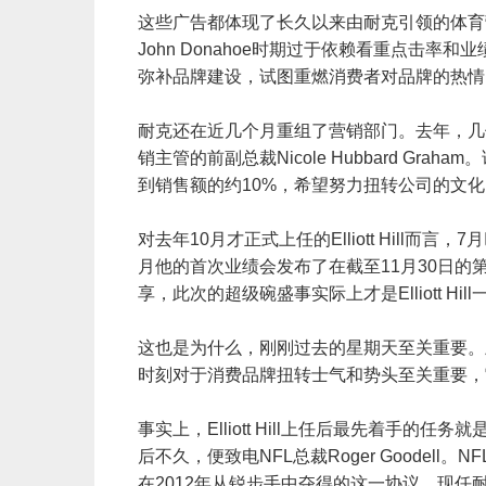
这些广告都体现了长久以来由耐克引领的体育
John Donahoe时期过于依赖看重点击率和业
弥补品牌建设，试图重燃消费者对品牌的热
耐克还在近几个月重组了营销部门。去年，几
销主管的前副总裁Nicole Hubbard G
到销售额的约10%，希望努力扭转公司的文
对去年10月才正式上任的Elliott Hill
月他的首次业绩会发布了在截至11月30日
享，此次的超级碗盛事实际上才是Elliott H
这也是为什么，刚刚过去的星期天至关重要。
时刻对于消费品牌扭转士气和势头至关重要
事实上，Elliott Hill上任后最先着手
后不久，便致电NFL总裁Roger Goodel
在2012年从锐步手中夺得的这一协议，现任耐克执行