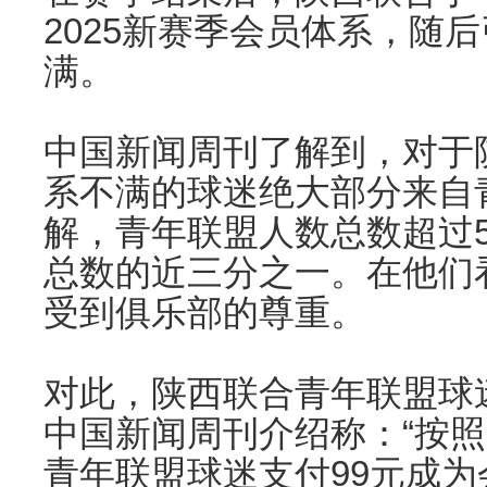
2025新赛季会员体系，随
满。
中国新闻周刊了解到，对于
系不满的球迷绝大部分来自
解，青年联盟人数总数超过5
总数的近三分之一。在他们
受到俱乐部的尊重。
对此，陕西联合青年联盟球
中国新闻周刊介绍称：“按照
青年联盟球迷支付99元成