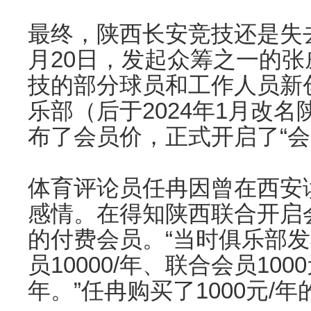
最终，陕西长安竞技还是失去
月20日，发起众筹之一的
技的部分球员和工作人员新
乐部（后于2024年1月改
布了会员价，正式开启了“会
体育评论员任冉因曾在西安
感情。在得知陕西联合开启
的付费会员。“当时俱乐部
员10000/年、联合会员100
年。”任冉购买了1000元/