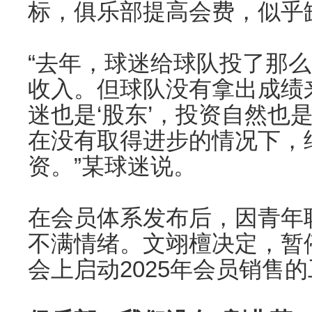
标，俱乐部提高会费，似乎
“去年，球迷给球队投了那
收入。但球队没有拿出成绩
迷也是‘股东’，投资自然也
在没有取得进步的情况下，
资。”某球迷说。
在会员体系发布后，因青年
不满情绪。文翊檀决定，暂
会上启动2025年会员销售