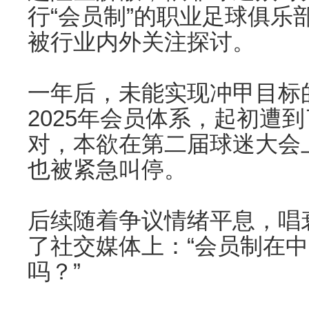
行“会员制”的职业足球俱乐
被行业内外关注探讨。
一年后，未能实现冲甲目标
2025年会员体系，起初遭
对，本欲在第二届球迷大会
也被紧急叫停。
后续随着争议情绪平息，唱
了社交媒体上：“会员制在
吗？”