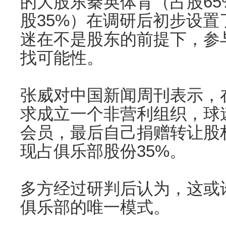
的大股东秦英体育（占股6
股35%）在调研后初步设
迷在不是股东的前提下，参
找可能性。
张威对中国新闻周刊表示，
求成立一个非营利组织，球
会员，最后自己捐赠转让股
现占俱乐部股份35%。
多方经过研判后认为，这或
俱乐部的唯一模式。