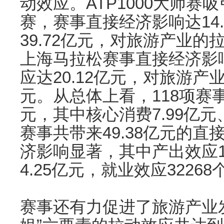
动效应。ATP1000大师赛
赛，赛事直接经济影响达14
39.72亿元，对旅游产业的拉
上海马拉松赛事直接经济影响
应达20.12亿元，对旅游产业
元。从总体上看，118项赛事
元，其中核心消费7.99亿元
赛事共带来49.38亿元的
济影响显著，其中产出效应12
4.25亿元，就业效应32268
赛事还有力促进了旅游产业