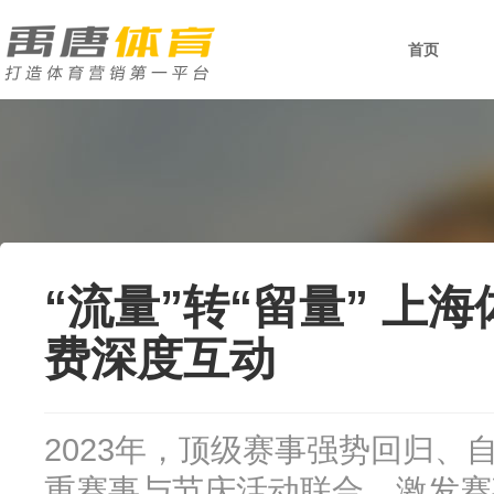
首页
“流量”转“留量” 上
费深度互动
2023年，顶级赛事强势回归、
重赛事与节庆活动联合，激发赛