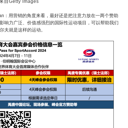
自Getty Images
organ：用营销的角度来看，最好还是把注意力放在一两个赞助
影响力广泛、价值感强烈的国际性运动项目，可以帮助我们
尔夫就是这样的运动。