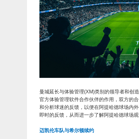
曼城延长与体验管理(XM)类别的领导者和创造者Qu
官方体验管理软件合作伙伴的作用，双方的合作开始
和分析球迷的反馈，以便在阿提哈德球场内外
即时的反馈，从而进一步了解阿提哈德球场观
迈凯伦车队与希尔顿续约