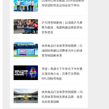
山海同心体育赋能 2026安踏教师
培训进阶班及运动会在宁举办
乒乓球营销案例｜以顶级乒乓赛
事为载体，海露构建品牌差异化
竞争壁垒
休闲食品行业体育营销观察｜亿
滋国际构建以消费者为中心的体
育营销战略体系
早报｜禹唐今下午举办下半年重
点项目推介会；百事可乐赞助
NFL坦帕湾海盗
休闲食品行业体育营销观察｜玛
氏用体育营销支撑多品牌、差异
化的发展战略