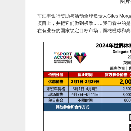
图片来
前汇丰银行赞助与活动全球负责人Giles M
项目上，并把它们做到极致……我们看中的是
在有业务的国家锁定目标市场，而橄榄球和高