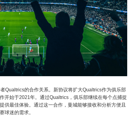
altrics的合作关系。新协议将扩大Qualtrics作为俱乐部
于2021年。通过Qualtrics，俱乐部继续在每个点捕捉
提供最佳体验。通过这一合作，曼城能够接收和分析方便且
赛球迷的需求。