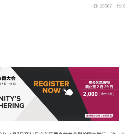
20587
0