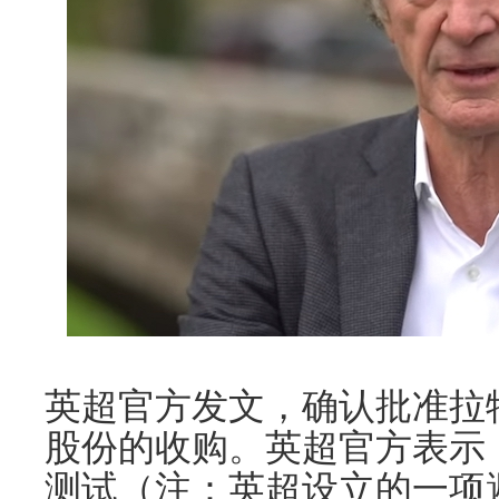
英超官方发文，确认批准拉
股份的收购。英超官方表示
测试（注：英超设立的一项