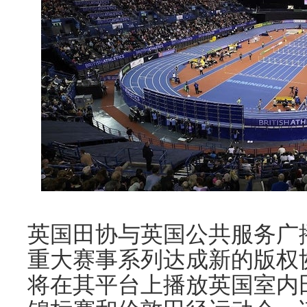
英国田协与英国公共服务广播
重大赛事系列达成新的版权
将在其平台上播放英国室内