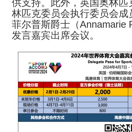
供支持。此外，英国奥林匹
林匹克委员会执行委员会成
菲尔普斯爵士（Annamarie 
发言嘉宾出席会议。