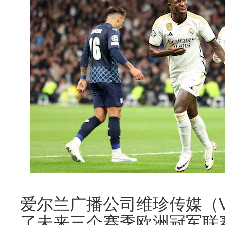
爱尔兰广播公司维珍传媒（Vir
了未来三个赛季欧洲冠军联赛