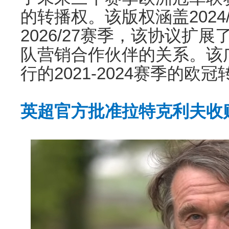
的转播权。该版权涵盖2024/2
2026/27赛季，该协议扩
队营销合作伙伴的关系。该
行的2021-2024赛季的欧
英超官方批准拉特克利夫收购