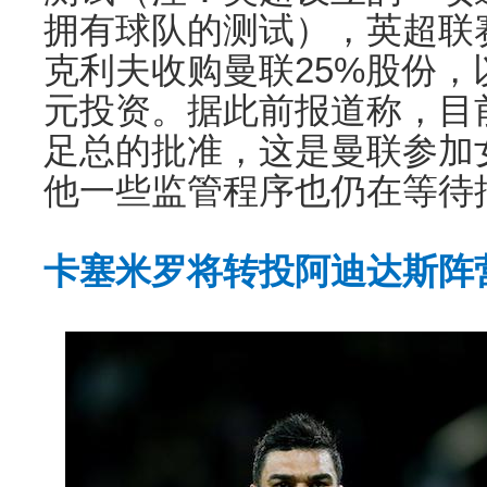
拥有球队的测试），英超联
克利夫收购曼联25%股份，
元投资。据此前报道称，目
足总的批准，这是曼联参加
他一些监管程序也仍在等待
卡塞米罗将转投阿迪达斯阵