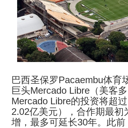
巴西圣保罗Pacaembu体
巨头Mercado Libre（
Mercado Libre的投资
2.02亿美元），合作期最
增，最多可延长30年。此