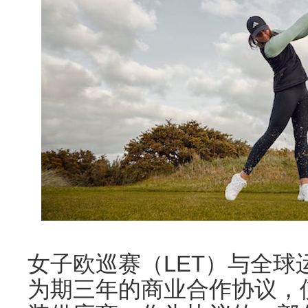
女子欧巡赛（LET）与全球
为期三年的商业合作协议，使