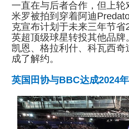
一直在与后者合作，但上轮
米罗被拍到穿着阿迪Preda
克宣布计划于未来三年节省
英超顶级球星转投其他品牌
凯恩、格拉利什、科瓦西奇
成了解约。
英国田协与BBC达成202