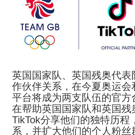
英国国家队、英国残奥代表队与
作伙伴关系，在今夏奥运会
平台将成为两支队伍的官方
在帮助英国国家队和英国残
TikTok分享他们的独特历
系，并扩大他们的个人粉丝