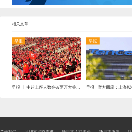
相关文章
早报
早报
早报 丨 中超上座人数突破两万大关；Diesel成AC米兰赞助商
关于我们
品牌方提交需求
项目方入驻平台
项目方服务
联