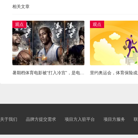
相关文章
观点
观点
暑期档体育电影被“打入冷宫”，是电影不好看还是市场不给机会？
关于我们
品牌方提交需求
项目方入驻平台
项目方服务
联