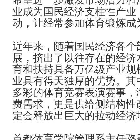
业成为国民经济支柱性产业
动，让经常参加体育锻炼成
近年来，随着国民经济各个
展，挤出了以往存在的经济
育和扶持具备万亿级产业规
业具有得天独厚的优势。其
多彩的体育竞赛表演赛事，
费需求，更是供给侧结构性
定会释放出巨大的拉动经济
首都体育学院管理系主任骆