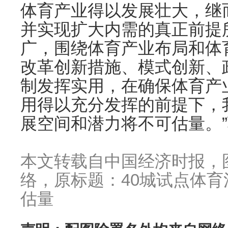
体育产业得以发展壮大，继
并实现扩大内需的真正前提
广，围绕体育产业布局和体
改革创新措施、模式创新、
制发挥实用，在确保体育产
用得以充分发挥的前提下，
展空间和潜力将不可估量。
本文转载自中国经济时报，
络，原标题：40城试点体育
估量