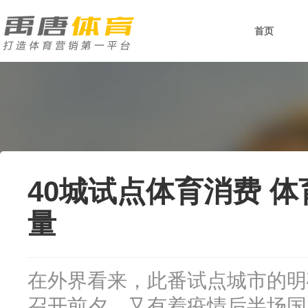
首页
40城试点体育消费 
量
在外界看来，此番试点城市的明确
召开前夕，又有着疫情后半场国