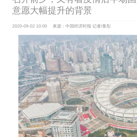
意愿大幅提升的背景
2020-09-02 10:00
来源：中国经济时报 记者/童彤