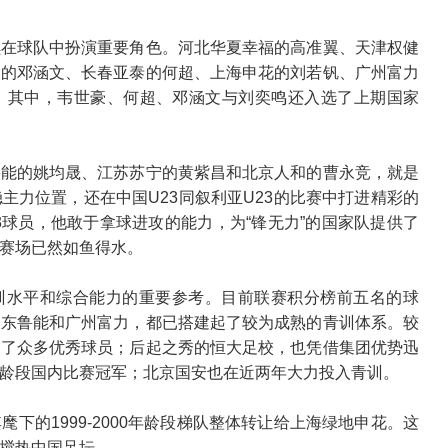
续在球队中扮演重要角色。河北华夏幸福的高准翼、天津权健
大的邓涵文、长春亚泰的何超、上海申花的刘若钒、广州富力
。其中，韦世豪、何超、邓涵文与刘奕鸣还入选了上期国家
鲁能的姚均晟、江苏苏宁的黄紫昌和北京人和的曹永竞，就是
主力位置，还在中国U23同叙利亚U23的比赛中打进精彩的
3球员，他敢于拿球进攻的能力，为“锋无力”的国家队提供了
赛场已然如鱼得水。
青训水平和综合能力的重要参考。目前联赛积分榜前五名的球
山东鲁能和广州富力，都已搭建起了较为成熟的青训体系。较
出了众多优秀球员；后起之秀的恒大足校，也凭借集团优势迅
龄段国内比赛冠军；北京国安也在近两年大力投入青训。
下的1999-2000年龄段梯队整体转让给上海绿地申花。这
搅热中国足坛。