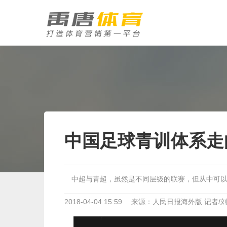
中国足球青训体系走
中超与青超，虽然是不同层级的联赛，但从中可以
2018-04-04 15:59
来源：人民日报海外版 记者/刘