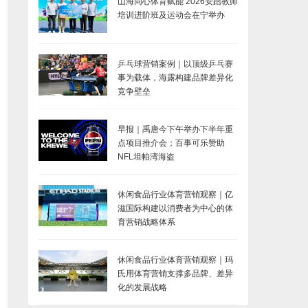
山海同心体育赋能 2026安踏教师
培训进阶班及运动会在宁举办
乒乓球营销案例｜以顶级乒乓赛
事为载体，海露构建品牌差异化
竞争壁垒
早报｜禹唐今下午举办下半年重
点项目推介会；百事可乐赞助
NFL坦帕湾海盗
休闲食品行业体育营销观察｜亿
滋国际构建以消费者为中心的体
育营销战略体系
休闲食品行业体育营销观察｜玛
氏用体育营销支撑多品牌、差异
化的发展战略