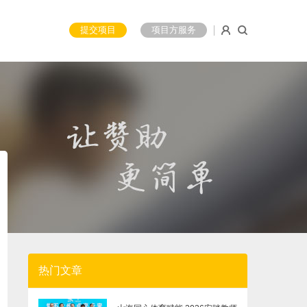
提交项目
项目方服务
热门文章