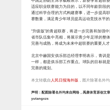
中国足协副主席李毓毅表示，新赛季青超联
适应职业联赛能力为目的，以不同年龄阶段
通过科学合理的方式构建赛事，进一步提高
赛数量，满足青少年球员提高运动竞技水平的
“升级版”的青超联赛，将进一步完善和加强
省市队伍集中亮相，将展示青少年足球的整
完善与成熟，将成为未来中超联赛的重要人才
北京中赫国安俱乐部总经理李明表示，青训
一样，都是俱乐部工作重点。球队的目标就
完善的规划。
本文转载自
人民日报海外版
，图片除署名外均
声明：配图除署名外均来自网络，禹唐体育原创文章
yutangxzs