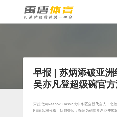
早报 | 苏炳添破亚
吴亦凡登超级碗官方
宋茜成为Reebok Classic大中华区全新代言人
FE车队积分榜：钛麒登顶；曝韩为朝参奥总花费或超