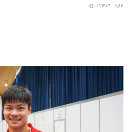
150547
0