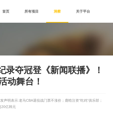
首页
所有项目
洞察
关于平台
洲纪录夺冠登《新闻联播》！
活动舞台！
；北控发声明表示:老马CBA退役战门票不涨价；鹿晗注资“吃鸡”俱乐部；
20亿韩元