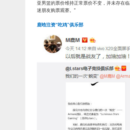
亚男篮的票价维持正常票价不变，并未存在临
迷朋友购票观赛。”
鹿晗注资“吃鸡”俱乐部