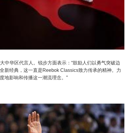
ssic大中华区代言人。锐步方面表示：“鼓励人们以勇气突破边
典，这一直是Reebok Classics致力传承的精神。力
度地影响和传播这一潮流理念。”