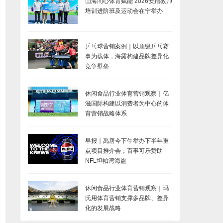
山海同心体育赋能 2026安踏教师
培训进阶班及运动会在宁举办
乒乓球营销案例｜以顶级乒乓赛
事为载体，海露构建品牌差异化
竞争壁垒
休闲食品行业体育营销观察｜亿
滋国际构建以消费者为中心的体
育营销战略体系
早报｜禹唐今下午举办下半年重
点项目推介会；百事可乐赞助
NFL坦帕湾海盗
休闲食品行业体育营销观察｜玛
氏用体育营销支撑多品牌、差异
化的发展战略