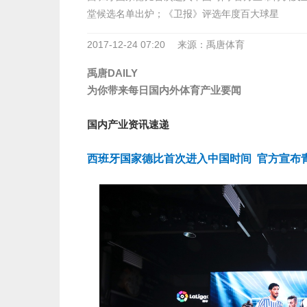
堂候选名单出炉；《卫报》评选年度百大球星
2017-12-24 07:20
来源：禹唐体育
禹唐DAILY
为你带来每日国内外体育产业要闻
国内产业资讯速递
西班牙国家德比首次进入中国时间 官方宣布