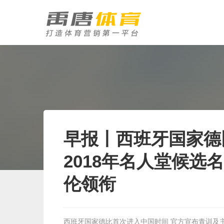
早报丨西班牙国家德
2018年名人堂候选
伦领衔
西班牙国家德比首次进入中国时间 官方宣布青训及