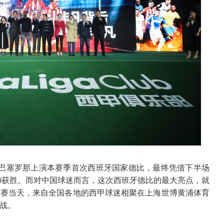
马与巴塞罗那上演本赛季首次西班牙国家德比，最终凭借下半场
:0获胜。而对中国球迷而言，这次西班牙德比的最大亮点，就
比赛当天，来自全国各地的西甲球迷相聚在上海世博黄浦体育
战。