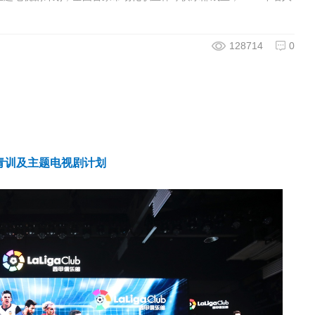
128714
0
青训及主题电视剧计划