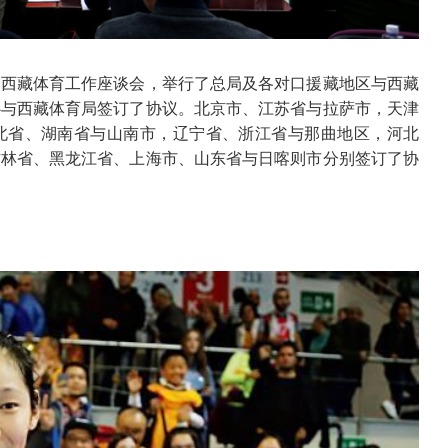
支援西藏体育工作座谈会，举行了总局及各对口援藏地区与西藏
心与西藏体育局签订了协议。北京市、江苏省与拉萨市，天津
北省、湖南省与山南市，辽宁省、浙江省与那曲地区，河北
吉林省、黑龙江省、上海市、山东省与日喀则市分别签订了协