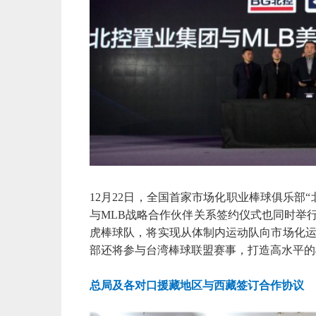
12月22日，全国首家市场化职业棒球俱乐部
与MLB战略合作伙伴关系签约仪式也同时举
虎棒球队，将实现从体制内运动队向市场化
部还将参与台湾棒球联盟赛事，打造高水平的
总局及各对口援藏地区与西藏签订合作协议