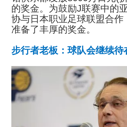
的奖金。为鼓励J联赛中的
协与日本职业足球联盟合作
准备了丰厚的奖金。
步行者老板：球队会继续待