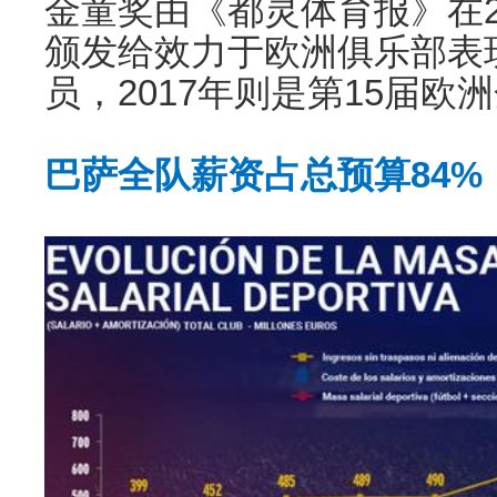
金童奖由《都灵体育报》在2
颁发给效力于欧洲俱乐部表
员，2017年则是第15届欧
巴萨全队薪资占总预算84%