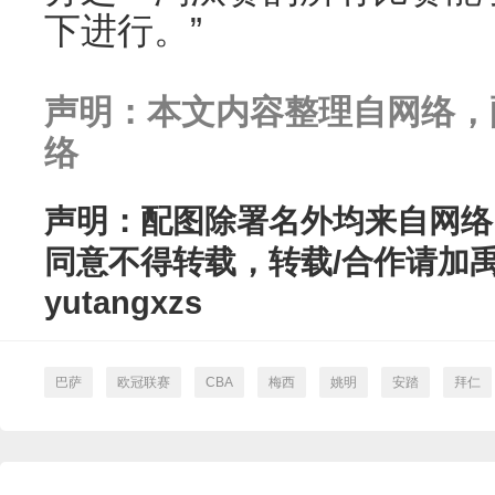
下进行。”
声明：本文内容整理自网络，
络
声明：配图除署名外均来自网络
同意不得转载，转载/合作请加
yutangxzs
巴萨
欧冠联赛
CBA
梅西
姚明
安踏
拜仁