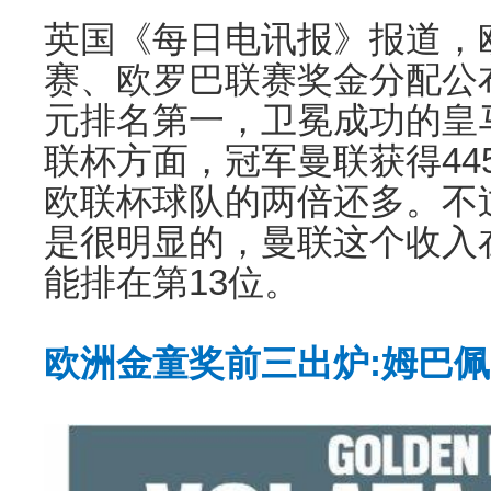
英国《每日电讯报》报道，
赛、欧罗巴联赛奖金分配公布
元排名第一，卫冕成功的皇马
联杯方面，冠军曼联获得44
欧联杯球队的两倍还多。不
是很明显的，曼联这个收入
能排在第13位。
欧洲金童奖前三出炉:姆巴佩