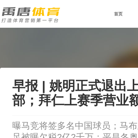
首页
早报 | 姚明正式退
部；拜仁上赛季营业额
曝马竞将签多名中国球员；马布
足被曝欠税2亿2千万；平昌冬