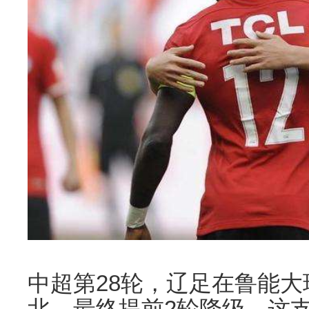
中超第28轮，辽足在鲁能大
北，最终提前2轮降级，这支