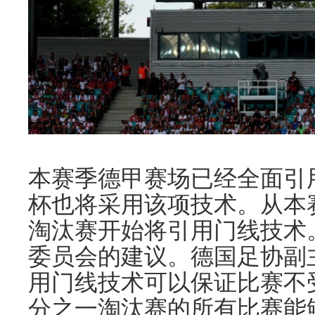
本赛季德甲赛场已经全面引
杯也将采用该项技术。从本
淘汰赛开始将引用门线技术
委员会的建议。德国足协副主席 
用门线技术可以保证比赛不
分之一淘汰赛的所有比赛能