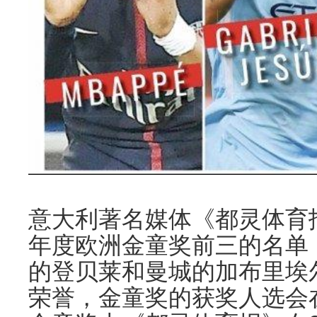
意大利著名媒体《都灵体育
年度欧洲金童奖前三的名单
的登贝莱和曼城的加布里埃
荣誉，金童奖的获奖人选会