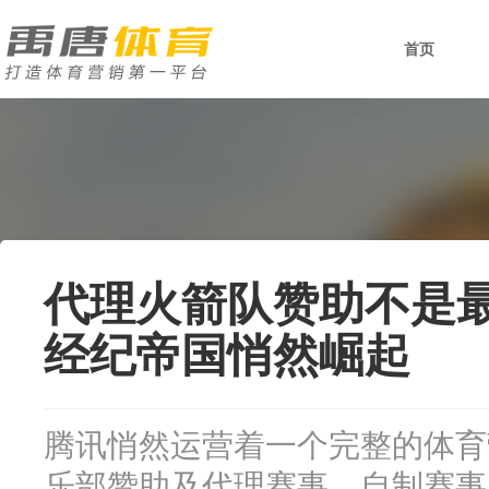
首页
代理火箭队赞助不是
经纪帝国悄然崛起
腾讯悄然运营着一个完整的体育
乐部赞助及代理赛事、自制赛事