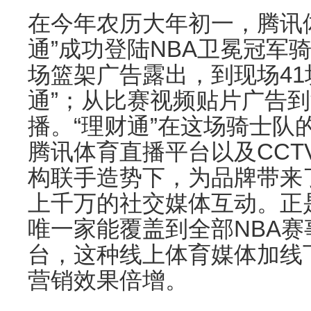
在今年农历大年初一，腾讯
通”成功登陆NBA卫冕冠军
场篮架广告露出，到现场41
通”；从比赛视频贴片广告
播。“理财通”在这场骑士队
腾讯体育直播平台以及CCT
构联手造势下，为品牌带来
上千万的社交媒体互动。正
唯一家能覆盖到全部NBA
台，这种线上体育媒体加线
营销效果倍增。