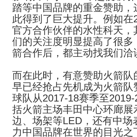
踏等中国品牌的重金赞助，
此得到了巨大提升。例如在2
官方合作伙伴的水性科天，
们的关注度明显提高了很多
箭合作后，都主动找我们洽
而在此时，有意赞助火箭队
早已经抢占先机成为火箭队
球队从2017-18赛季至201
括火箭主场丰田中心环廊展
边、场架等LED，还有中
力中国品牌在世界的目光之