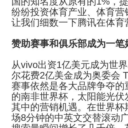
国的知名度从原有的1%，提
纷纷投资体育产业、体育营
让我们细数一下腾讯在体育
赞助赛事和俱乐部成为一笔
从vivo出资1亿美元成为
尔花费2亿美金成为奥委会 
赛事依然是各大品牌争夺的重
的南非世界杯，太阳能光伏
其中的营销机遇。在世界杯
场8分钟的中英文交替滚动