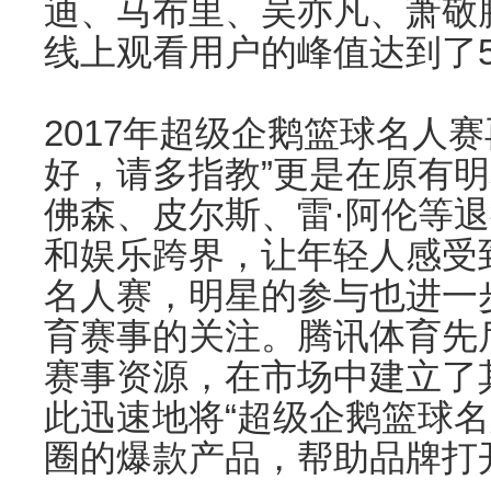
迪、马布里、吴亦凡、萧敬
线上观看用户的峰值达到了5
2017年超级企鹅篮球名人
好，请多指教”更是在原有
佛森、皮尔斯、雷·阿伦等
和娱乐跨界，让年轻人感受
名人赛，明星的参与也进一
育赛事的关注。腾讯体育先后
赛事资源，在市场中建立了
此迅速地将“超级企鹅篮球名
圈的爆款产品，帮助品牌打