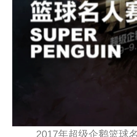
2017年超级企鹅篮球