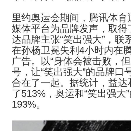
里约奥运会期间，腾讯体育
媒体平台为品牌发声，取得
达品牌主张“笑出强大”，联
在孙杨卫冕失利4小时内在
广告。以“身体会被击败，但
号，让“笑出强大”的品牌口
合在了一起。据统计，益达
了513%，奥运和“笑出强大
193%。