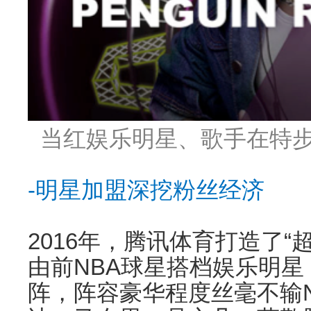
当红娱乐明星、歌手在特步
-
明星加盟深挖粉丝经济
2016年，腾讯体育打造了“
由前NBA球星搭档娱乐明
阵，阵容豪华程度丝毫不输