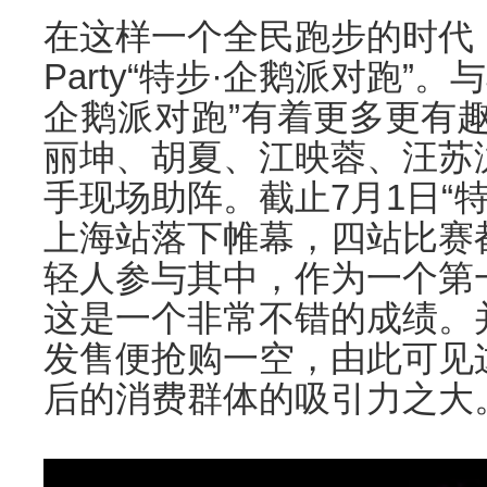
在这样一个全民跑步的时代
Party“特步·企鹅派对跑”
企鹅派对跑”
有着更多更有
丽坤、胡夏、江映蓉、汪苏
手现场助阵。截止7月1日
“
上海站落下帷幕，四站比赛都
轻人参与其中，作为一个第
这是一个非常不错的成绩。
发售便抢购一空，由此可见
后的消费群体的吸引力之大