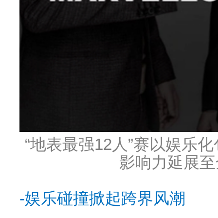
“地表最强12人”赛以娱乐
影响力延展至
-
娱乐碰撞掀起跨界风潮