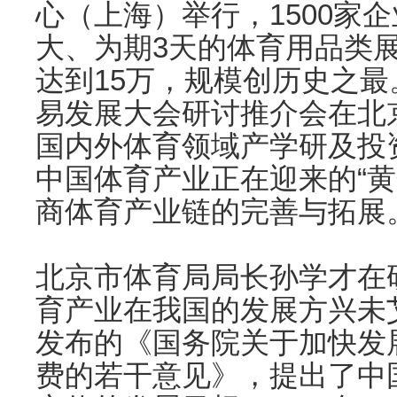
心（上海）举行，1500家
大、为期3天的体育用品类
达到15万，规模创历史之最
易发展大会研讨推介会在北
国内外体育领域产学研及投
中国体育产业正在迎来的“黄
商体育产业链的完善与拓展
北京市体育局局长孙学才在
育产业在我国的发展方兴未艾
发布的《国务院关于加快发
费的若干意见》，提出了中