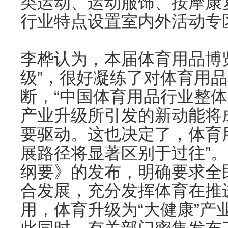
类运动、运动服饰、按摩康
行业特点设置室内外活动专
李桦认为，本届体育用品博
级”，很好凝练了对体育用
断，“中国体育用品行业整
产业升级所引发的新动能将
要驱动。这也决定了，体育用
展路径将显著区别于过往”。《
纲要》的发布，明确要求全
合发展，充分发挥体育在推
用，体育升级为“大健康”产