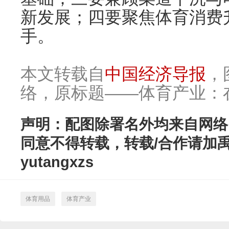
新发展；四要聚焦体育消费
手。
本文转载自
中国经济导报
，
络，原标题——体育产业：
声明：配图除署名外均来自网络
同意不得转载，转载/合作请加
yutangxzs
体育用品
体育产业