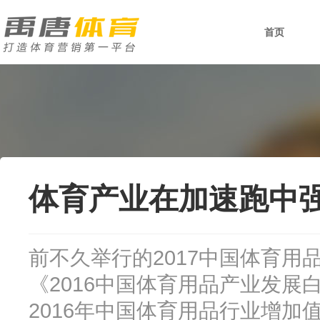
首页
体育产业在加速跑中
前不久举行的2017中国体育用
《2016中国体育用品产业发展
2016年中国体育用品行业增加值