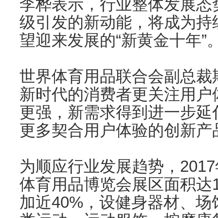
李桦表示，行业整体发展态
级引发的新动能，将成为持
望迎来发展的“新黄金十年”
世界体育用品联合会副总裁
新时代的消费者更关注用户
更强，新需求得到进一步延
更多契合用户体验的创新产
为顺应行业发展趋势，201
体育用品博览会展区面积达
加近40%，设健身器材、