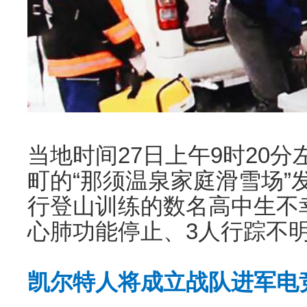
当地时间27日上午9时20
町的“那须温泉家庭滑雪场”
行登山训练的数名高中生不
心肺功能停止、3人行踪不
凯尔特人将成立战队进军电