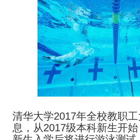
清华大学2017年全校教职
息，从2017级本科新生开
新生入学后将进行游泳测试