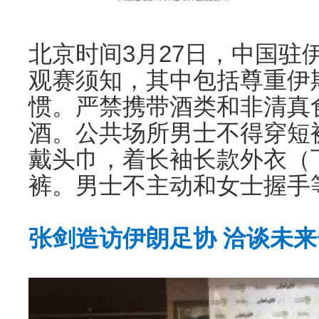
北京时间3月27日，中国驻
观赛须知，其中包括尊重伊
惯。严禁携带酒类和非清真
酒。公共场所男士不得穿短
戴头巾，着长袖长款外衣（
裤。男士不主动和女士握手
张剑造访伊朗足协 洽谈未