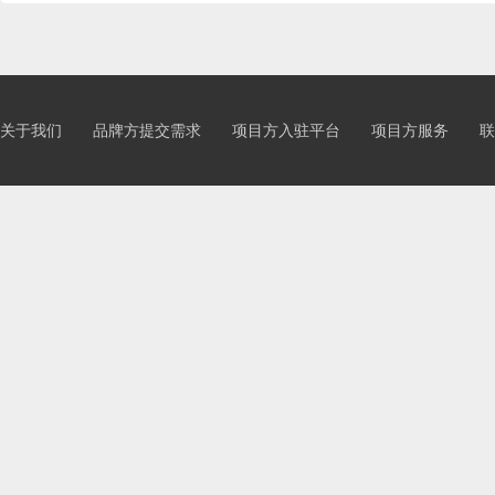
关于我们
品牌方提交需求
项目方入驻平台
项目方服务
联