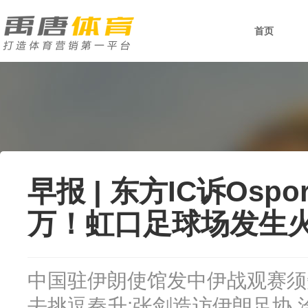
首页
早报 | 东方IC诉Osp
万！虹口足球场发生
中国驻伊朗使馆发中伊战观赛须
去挑逗秦升;张剑造访伊朗足协 