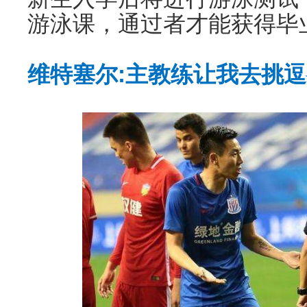
游泳课，通过者才能获得毕
维特塞尔:主教练让我去挑