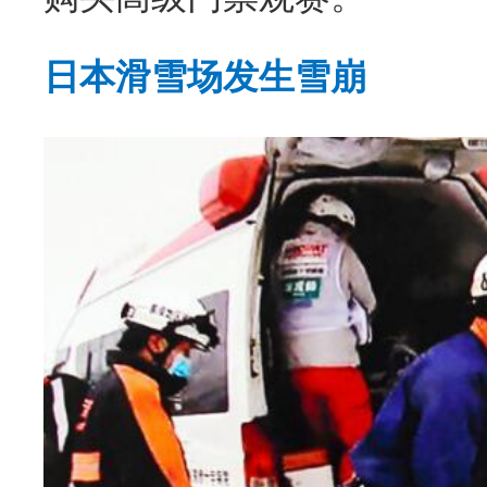
日本滑雪场发生雪崩