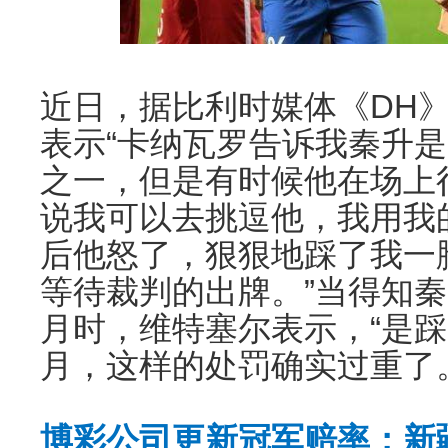
近日，据比利时媒体《DH
表示“卡纳瓦罗告诉我秦升
之一，但是有时候他在场上
说我可以去挑逗他，我用我
后他怒了，狠狠地踩了我一
等待裁判的出牌。”当得知
月时，维特塞尔表示，“是踩
月，这样的处罚确实过重了
博彩公司更新冠军赔率：新