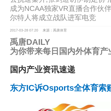
成为NCAA独家VR直播合作伙
尔特人将成立战队进军电竞
2017-03-28 07:20
来源：禹唐体育
禹唐
DAILY
为你带来每日国内外体育产
国内产业资讯速递
东方IC诉Osports全体育