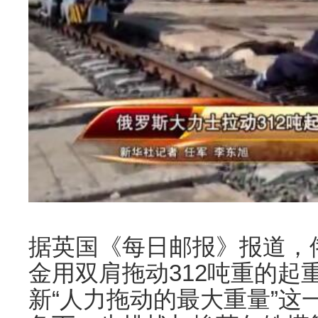
据英国《每日邮报》报道，
金用双肩拖动312吨重的起重
新“人力拖动的最大重量”这