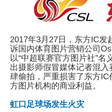
2017年3月27日，东方I
诉国内体育图片营销公司Osp
以“中超联赛官方图片社”名
出摄影师假冒媒体记者混入
肆偷拍，严重损害了东方I
方图片机构的商业利益。
虹口足球场发生火灾