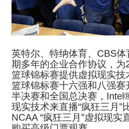
英特尔、特纳体育、CBS体
期多年的企业合作协议，为20
篮球锦标赛提供虚拟现实技术
篮球锦标赛十六强和八强赛
半决赛和全国总决赛，Intel®
现实技术来直播“疯狂三月”
NCAA “疯狂三月”虚拟现
购买高级门票观赛。