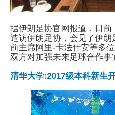
据伊朗足协官网报道，日前
造访伊朗足协，会见了伊朗
前主席阿里-卡法什安等多
双方对加强未来足球合作事
清华大学:2017级本科新生