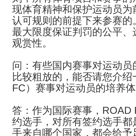
现体育精神和保护运动员为
认可规则的前提下来参赛的
最大限度保证判罚的公平、
观赏性。
问：有些国内赛事对运动员
比较粗放的，能否请您介绍一
FC）赛事对运动员的培养
答：作为国际赛事，ROAD
约选手，对所有签约选手都
手来自哪个国家，都会给予