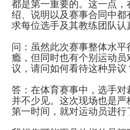
都是第一重要的。这一点，
绍、说明以及赛事合同中都
求每位选手及其教练团队认
问：虽然此次赛事整体水平
瘾，但同时也有个别运动员
议，请问如何看待这种异议
答：在体育赛事中，选手对
并不少见。这次现场也是严
第一时间，就对运动员进行