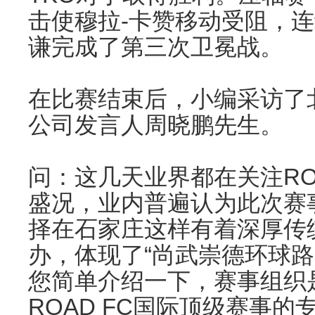
击使穆拉-卡赞移动受阻，
谦完成了第三次卫冕战。
在比赛结束后，小编采访了
公司发言人周晓鹏先生。
问：这几天业界都在关注RO
盛况，业内普遍认为此次赛
择在石家庄这样有着深厚传
办，体现了“尚武崇德环球路
您简单介绍一下，赛事组织
ROAD FC国际顶级赛事的