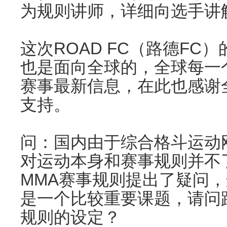
为规则讲师，详细向选手讲
这次ROAD FC（路德FC
也是面向全球的，全球每一
赛事最新信息，在此也感谢
支持。
问：国内由于综合格斗运动
对运动本身和赛事规则并不
MMA赛事规则提出了疑问
是一个比较重要课题，请问
规则的设定？