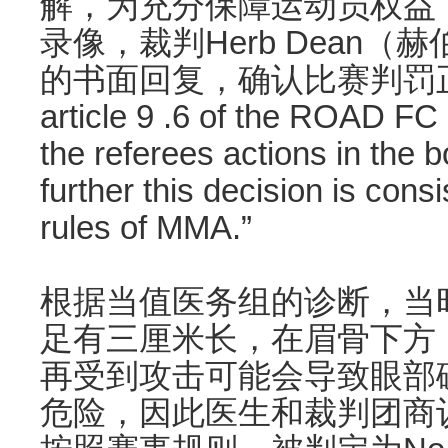
解，为充分保障运动员权益
录像，裁判Herb Dean（
的书面回复，确认比赛判罚正确——
article 9 .6 of the ROAD FC 
the referees actions in the 
further this decision is consi
rules of MMA.”
根据当值医务组的诊断，当
足有三厘米长，在眉骨下方
再受到攻击可能会导致眼部
危险，因此医生和裁判团商