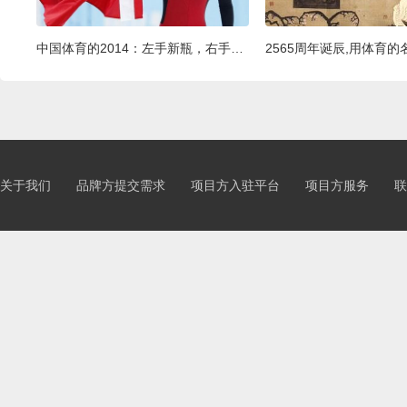
中国体育的2014：左手新瓶，右手旧酒
关于我们
品牌方提交需求
项目方入驻平台
项目方服务
联