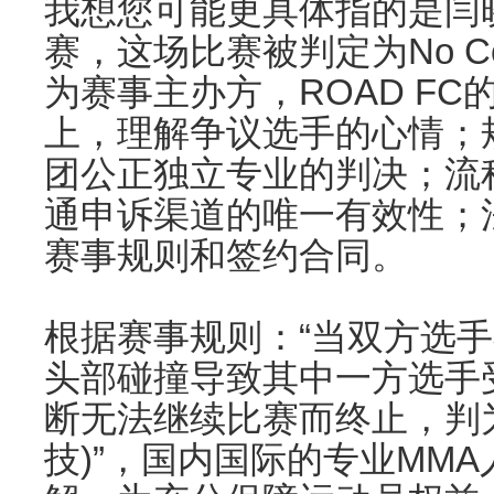
我想您可能更具体指的是闫
赛，这场比赛被判定为No Con
为赛事主办方，ROAD F
上，理解争议选手的心情；
团公正独立专业的判决；流
通申诉渠道的唯一有效性；
赛事规则和签约合同。
根据赛事规则：“当双方选
头部碰撞导致其中一方选手
断无法继续比赛而终止，判为No
技)”，国内国际的专业MM