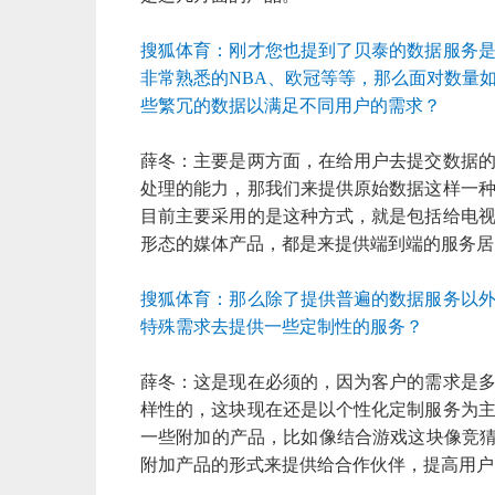
搜狐体育：刚才您也提到了贝泰的数据服务
非常熟悉的NBA、欧冠等等，那么面对数量
些繁冗的数据以满足不同用户的需求？
薛冬：主要是两方面，在给用户去提交数据
处理的能力，那我们来提供原始数据这样一
目前主要采用的是这种方式，就是包括给电
形态的媒体产品，都是来提供端到端的服务居
搜狐体育：那么除了提供普遍的数据服务以
特殊需求去提供一些定制性的服务？
薛冬：这是现在必须的，因为客户的需求是
样性的，这块现在还是以个性化定制服务为
一些附加的产品，比如像结合游戏这块像竞猜等
附加产品的形式来提供给合作伙伴，提高用户