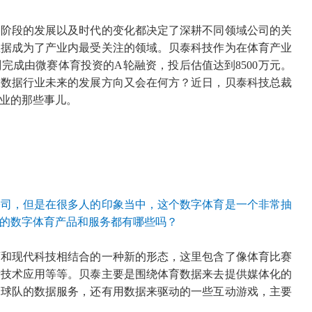
同阶段的发展以及时代的变化都决定了深耕不同领域公司的关
数据成为了产业内最受关注的领域。贝泰科技作为在体育产业
完成由微赛体育投资的A轮融资，投后估值达到8500万元。
大数据行业未来的发展方向又会在何方？近日，贝泰科技总裁
业的那些事儿。
公司，但是在很多人的印象当中，这个数字体育是一个非常抽
的数字体育产品和服务都有哪些吗？
育和现代科技相结合的一种新的形态，这里包含了像体育比赛
新技术应用等等。贝泰主要是围绕体育数据来去提供媒体化的
和球队的数据服务，还有用数据来驱动的一些互动游戏，主要