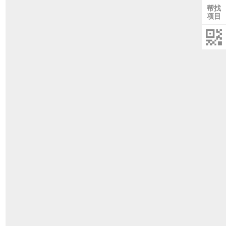
帮找
项目