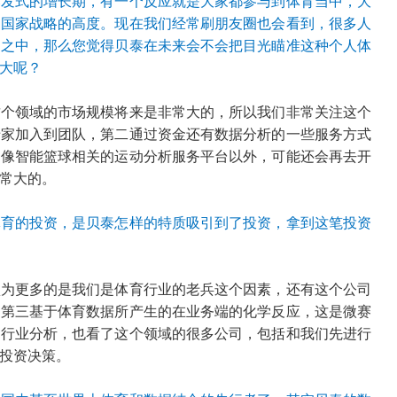
爆发式的增长期，有一个反应就是大家都参与到体育当中，大
了国家战略的高度。现在我们经常刷朋友圈也会看到，很多人
圈之中，那么您觉得贝泰在未来会不会把目光瞄准这种个人体
大呢？
这个领域的市场规模将来是非常大的，所以我们非常关注这个
专家加入到团队，第二通过资金还有数据分析的一些服务方式
了像智能篮球相关的运动分析服务平台以外，可能还会再去开
常大的。
体育的投资，是贝泰怎样的特质吸引到了投资，拿到这笔投资
认为更多的是我们是体育行业的老兵这个因素，还有这个公司
，第三基于体育数据所产生的在业务端的化学反应，这是微赛
的行业分析，也看了这个领域的很多公司，包括和我们先进行
投资决策。