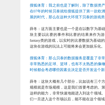
搜狐体育：我之前也是了解到，除了数据类
在07年的时候贝泰就给搜狐提供了第一款欧
展的时代，那么在这种大环境下贝泰的游戏类
薛冬：这方面主要也是一个是在以数字为基
块主要以比赛的事件和比赛的结果来作为游
fantasy类的游戏，以实时的比赛数据为
这块在游戏的玩法上可能将来会更加娱乐化。
搜狐体育：那么贝泰的数据服务是覆盖了非
非常熟悉的足球、篮球，也有不太熟悉的像
时候都会考虑哪些因素去决定是否开发这个新
薛冬：这块大概有几个部分，比如说有三个
规模就是市场规模，这是我们首要考虑的。
这样的能力，非常快速地能进入到这个领域
们一旦进入这个市场以后，能不能在这个领域