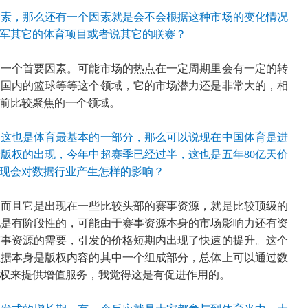
因素，那么还有一个因素就是会不会根据这种市场的变化情况
军其它的体育项目或者说其它的联赛？
是一个首要因素。可能市场的热点在一定周期里会有一定的转
像国内的篮球等等这个领域，它的市场潜力还是非常大的，相
前比较聚焦的一个领域。
，这也是体育最基本的一部分，那么可以说现在中国体育是进
版权的出现，今年中超赛季已经过半，这也是五年80亿天价
现会对数据行业产生怎样的影响？
，而且它是出现在一些比较头部的赛事资源，就是比较顶级的
也是有阶段性的，可能由于赛事资源本身的市场影响力还有资
赛事资源的需要，引发的价格短期内出现了快速的提升。这个
数据本身是版权内容的其中一个组成部分，总体上可以通过数
权来提供增值服务，我觉得这是有促进作用的。