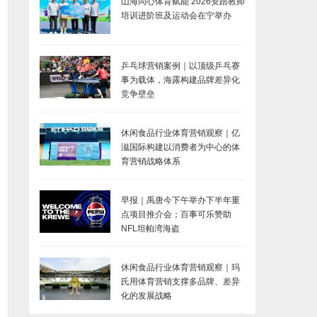
山海同心体育赋能 2026安踏教师
培训进阶班及运动会在宁举办
乒乓球营销案例｜以顶级乒乓赛
事为载体，海露构建品牌差异化
竞争壁垒
休闲食品行业体育营销观察｜亿
滋国际构建以消费者为中心的体
育营销战略体系
早报｜禹唐今下午举办下半年重
点项目推介会；百事可乐赞助
NFL坦帕湾海盗
休闲食品行业体育营销观察｜玛
氏用体育营销支撑多品牌、差异
化的发展战略