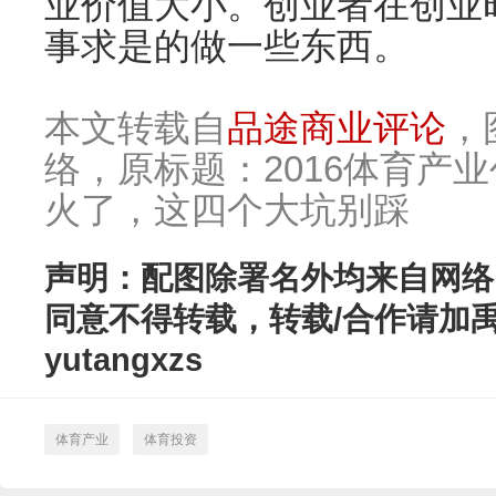
业价值大小。创业者在创业
事求是的做一些东西。
本文转载自
品途商业评论
，
络，原标题：2016体育产
火了，这四个大坑别踩
声明：配图除署名外均来自网络
同意不得转载，转载/合作请加
yutangxzs
体育产业
体育投资