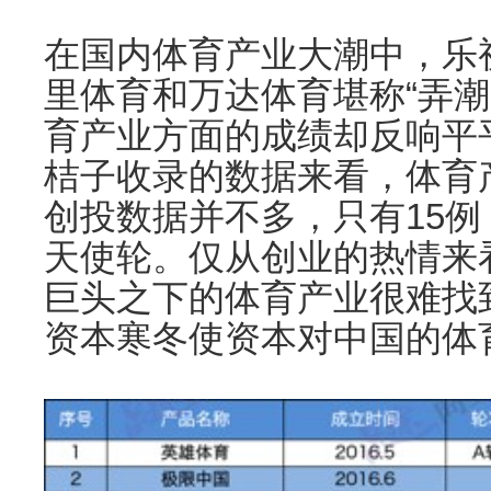
在国内体育产业大潮中，乐
里体育和万达体育堪称“弄潮
育产业方面的成绩却反响平
桔子收录的数据来看，体育产
创投数据并不多，只有15
天使轮。仅从创业的热情来
巨头之下的体育产业很难找
资本寒冬使资本对中国的体