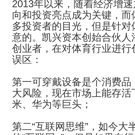
2013年以来，随着经济增
向和投资亮点成为关键，而
多投资者的目光，但是针对
意的。凯兴资本创始合伙人
创业者，在对体育行业进行
误区：
第一可穿戴设备是个消费品
大风险，现在市场上能存活
米、华为等巨头；
第二“互联网思维”，如今大