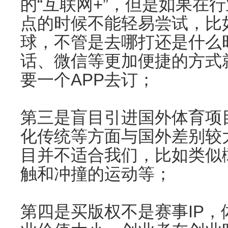
的“互联网+”，但是如果在
点的时候不能轻易尝试，比
球，不管是去哪打还是什么
话、微信等更加便捷的方式
要一个APP去订；
第三是盲目引进国外体育项
化传统等方面与国外差别较
目并不适合我们，比如类似
触和冲撞的运动等；
第四是买版权不是赛事IP，