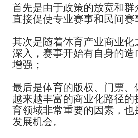
首先是由于政策的放宽和群
直接促使专业赛事和民间赛
其次是随着体育产业商业化
深入，赛事开始有自身的造
增强；
最后是体育的版权、门票、
越来越丰富的商业化路径的
育领域非常重要的因素，也
发展机会。