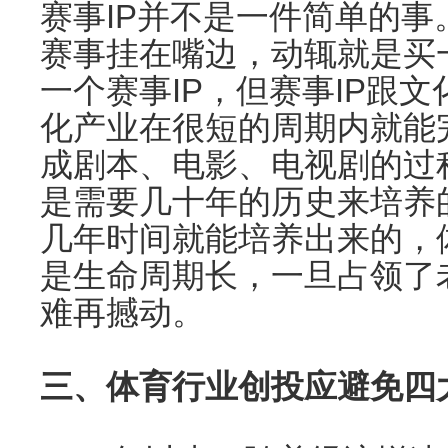
赛事IP并不是一件简单的
赛事挂在嘴边，动辄就是买
一个赛事IP，但赛事IP跟文
化产业在很短的周期内就能
成剧本、电影、电视剧的过
是需要几十年的历史来培养
几年时间就能培养出来的，
是生命周期长，一旦占领了
难再撼动。
三、体育行业创投应避免四