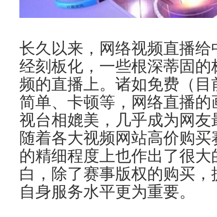
长久以来，网络视频直播给
经刻板化，一些根深蒂固的
频的直播上。诸如免费（目
简单、卡顿等，网络直播的
视台相媲美，几乎成为网友
随着各大视频网站高价购买
的精细程度上也作出了很大
白，除了赛事版权的购买，
自身服务水平更为重要。