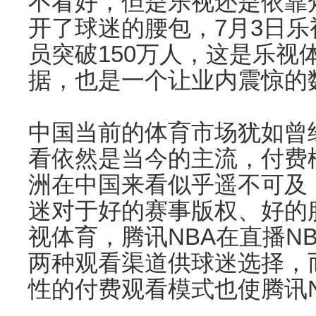
不看好，但是乐视还是依靠
开了球迷的腰包，7月3日
员突破150万人，这是乐视
据，也是一个让业内震惊的
中国当前的体育市场犹如曾
看依然是当今的主流，付费
洲在中国来看似乎遥不可及
迷对于好的赛事版权、好的
视体育，腾讯NBA在直播N
两种观看渠道供球迷选择，
性的付费观看模式也使腾讯