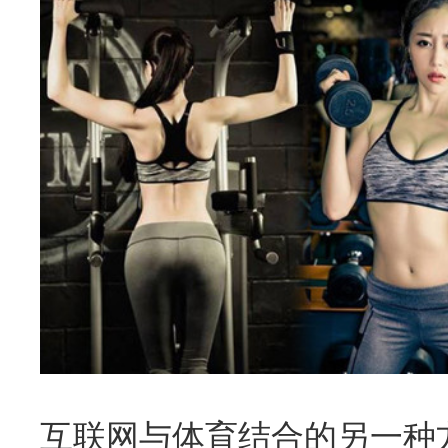
互联网与体育结合的另一种方