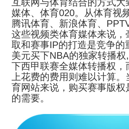
互联网与体育结合的方式大
媒体、体育020。从体育视
腾讯体育、新浪体育、PPT
这些视频类体育媒体来说，
取和赛事IP的打造是竞争的
美元买下NBA的独家转播权,P
下西甲联赛全媒体转播权，
上花费的费用则难以计算。
育网站来说，购买赛事版权
的需要。