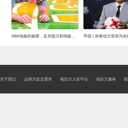
NBA地板的秘密，反光能力和地板弹性的强度怎么平衡
关于我们
品牌方提交需求
项目方入驻平台
项目方服务
联