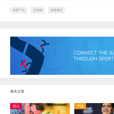
体育产业
互联网
体育商业
相关文章
观点
早报