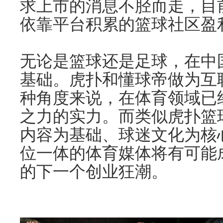
求上市的消息不胫而走，目
依靠平台积累的篮球社区盈
无论是篮球还是足球，在中
基础。虎扑和懂球帝做为互
种角度来说，在体育领域已
之力的实力。而类似虎扑篮
内容为基础、球迷文化为核
位一体的体育媒体将有可能
的下一个创业狂潮。