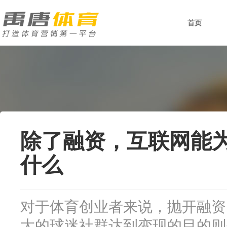
首页
除了融资，互联网能
什么
对于体育创业者来说，抛开融资
大的球迷社群达到变现的目的则