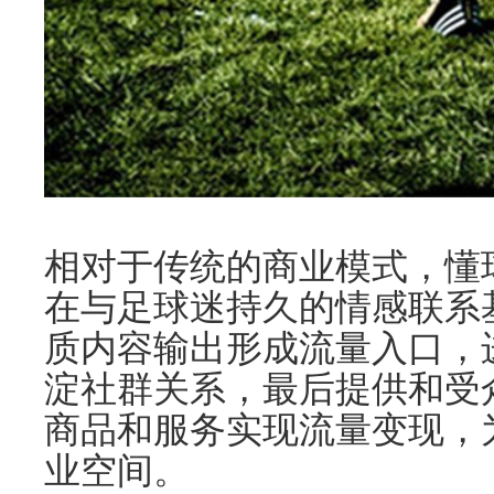
相对于传统的商业模式，懂球
在与足球迷持久的情感联系
质内容输出形成流量入口，
淀社群关系，最后提供和受
商品和服务实现流量变现，
业空间。