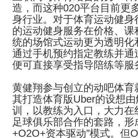
造，而这种020平台目前更
身行业。对于体育运动健身
的运动健身服务在价格、课
统的场馆式运动更为透明化
通过手机预约指定教练并通
便可直接享受指导陪练等服
黄健翔参与创立的动吧体育
其打造体育版Uber的设想
训，以教练为入口，大力在
足球俱乐部合作的套路，形
+O2O+资本驱动”模式。但