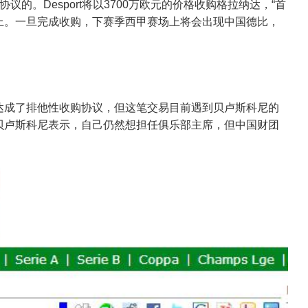
的。Desport将以3700万欧元的价格收购格拉纳达，“首
户上。一旦完成收购，下赛季西甲赛场上将会出现中国德比，
达成了排他性收购协议，但这笔交易目前遇到贝卢斯科尼的
贝卢斯科尼表示，自己仍然想担任俱乐部主席，但中国财团