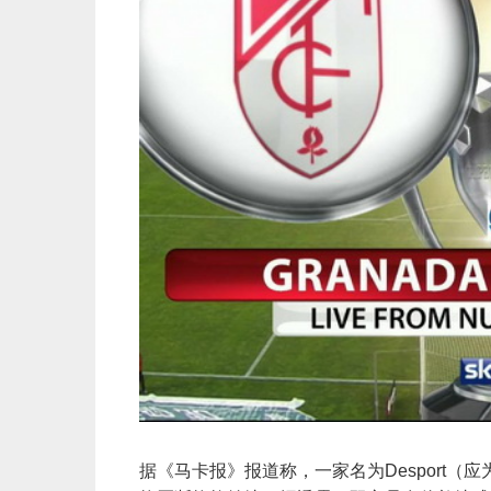
据《马卡报》报道称，一家名为Desport（应为