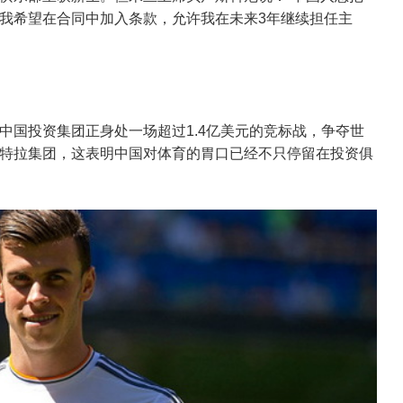
我希望在合同中加入条款，允许我在未来3年继续担任主
中国投资集团正身处一场超过1.4亿美元的竞标战，争夺世
特拉集团，这表明中国对体育的胃口已经不只停留在投资俱