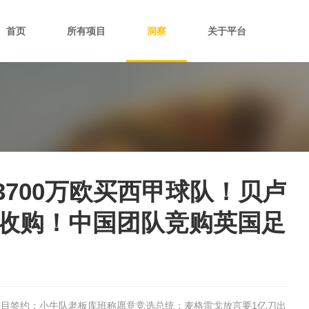
首页
所有项目
洞察
关于平台
以3700万欧买西甲球队！贝卢
收购！中国团队竞购英国足
目签约；小牛队老板库班称愿意竞选总统；麦格雷戈放言要1亿刀出