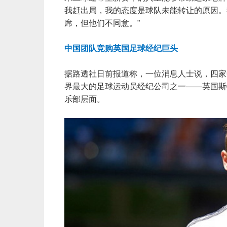
我赶出局，我的态度是球队未能转让的原因。
席，但他们不同意。”
中国团队竞购英国足球经纪巨头
据路透社日前报道称，一位消息人士说，四家
界最大的足球运动员经纪公司之一——英国斯
乐部层面。