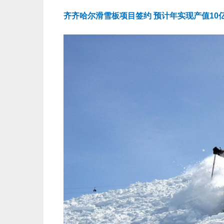
齐齐哈尔滑雪板项目签约 预计年实现产值10