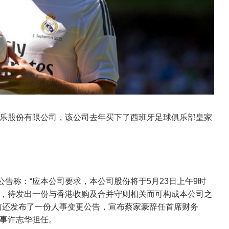
乐股份有限公司，该公司去年买下了西班牙足球俱乐部皇家
公告称：“应本公司要求，本公司股份将于5月23日上午9时
，待发出一份与香港收购及合并守则相关而可构成本公司之
前还发布了一份人事变更公告，宣布蔡家豪辞任首席财务
事许志华担任。