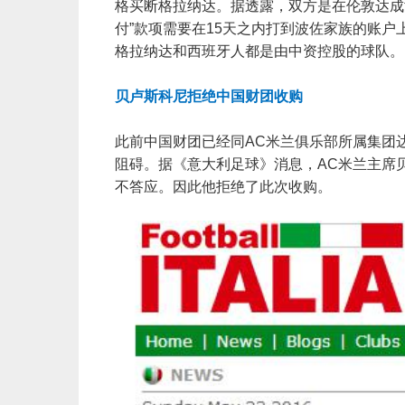
格买断格拉纳达。据透露，双方是在伦敦达成协议
付”款项需要在15天之内打到波佐家族的账
格拉纳达和西班牙人都是由中资控股的球队。
贝卢斯科尼拒绝中国财团收购
此前中国财团已经同AC米兰俱乐部所属集团
阻碍。据《意大利足球》消息，AC米兰主席
不答应。因此他拒绝了此次收购。