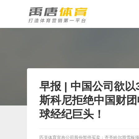
早报 | 中国公司欲
斯科尼拒绝中国财团
球经纪巨头！
匹克体育宣布公司股份暂停买卖；齐齐哈尔滑雪板项