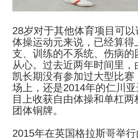
28岁对于其他体育项目可
体操运动元来说，已经算得
支、训练的不系统、伤病的
从心。过去近两年时间里，
凯长期没有参加过大型比赛
场上，还是2014年的仁川
目上收获自由体操和单杠两
团体铜牌。
2015年在英国格拉斯哥举