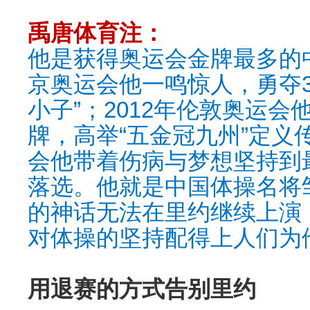
禹唐体育注：
他是获得奥运会金牌最多的中
京奥运会他一鸣惊人，勇夺
小子”；2012年伦敦奥运会
牌，高举“五金冠九州”定义传
会他带着伤病与梦想坚持到
落选。他就是中国体操名将
的神话无法在里约继续上演
对体操的坚持配得上人们为
用退赛的方式告别里约