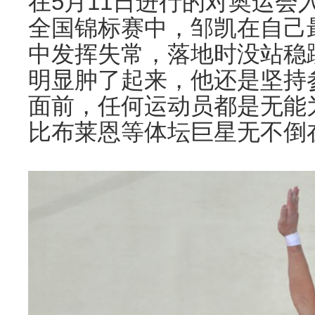
在5月11日进行的对奥运会
全国锦标赛中，邹凯在自己
中发挥失常，落地时没站稳
明显肿了起来，他还是坚持
面前，任何运动员都是无能
比布莱恩等体坛巨星无不倒