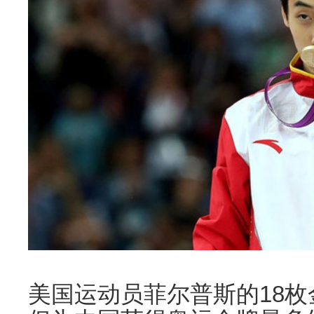
美国运动员菲尔普斯的18