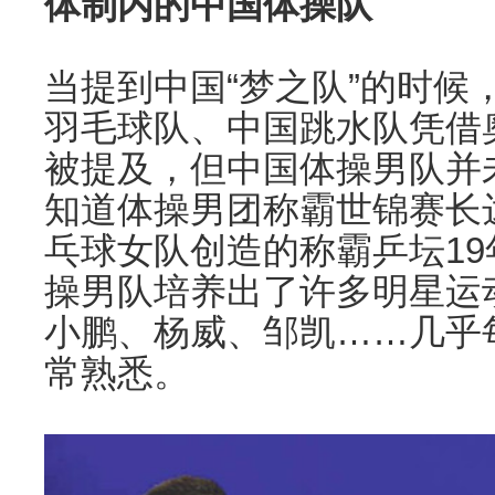
体制内的中国体操队
当提到中国“梦之队”的时候
羽毛球队、中国跳水队凭借
被提及，但中国体操男队并
知道体操男团称霸世锦赛长
乓球女队创造的称霸乒坛1
操男队培养出了许多明星运
小鹏、杨威、邹凯……几乎
常熟悉。