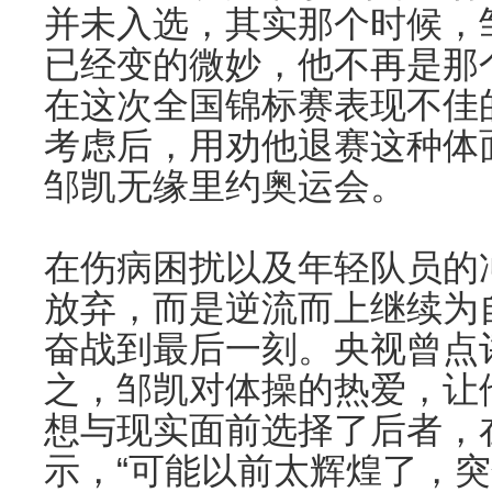
并未入选，其实那个时候，
已经变的微妙，他不再是那
在这次全国锦标赛表现不佳
考虑后，用劝他退赛这种体
邹凯无缘里约奥运会。
在伤病困扰以及年轻队员的
放弃，而是逆流而上继续为
奋战到最后一刻。央视曾点
之，邹凯对体操的热爱，让
想与现实面前选择了后者，
示，“可能以前太辉煌了，