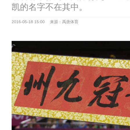
凯的名字不在其中。
2016-05-18 15:00
来源：禹唐体育