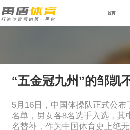
首页
“五金冠九州”的邹凯
5月16日，中国体操队正式公布
名单，男女各8名选手入选，其
名替补，作为中国体育史上绝无