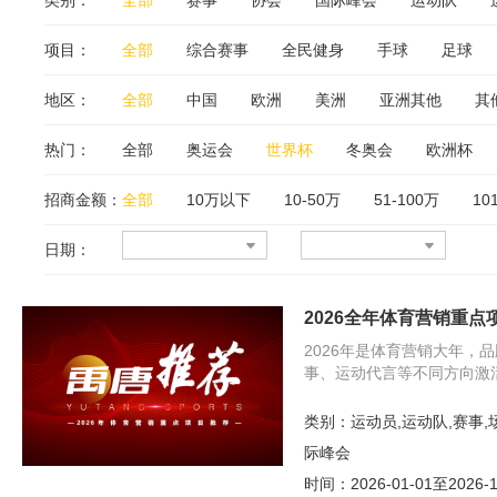
类别：
全部
赛事
协会
国际峰会
运动队
项目：
全部
综合赛事
全民健身
手球
足球
乒乓球
跑步
排球
自行车
搏击
赛
地区：
全部
中国
欧洲
美洲
亚洲其他
其
综合格斗
其他
热门：
全部
奥运会
世界杯
冬奥会
欧洲杯
招商金额：
全部
10万以下
10-50万
51-100万
10
日期：
2026全年体育营销重点
2026年是体育营销大年，
事、运动代言等不同方向激
类别：
运动员,运动队,赛事,
际峰会
时间：
2026-01-01至2026-1