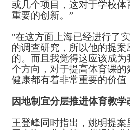
或几个项目，这对于学校体
重要的创新。”
"在这方面上海已经进行了
的调查研究，所以他的提案
的。而且我觉得这应该成为
个方向，对于提高体育课的
健康都有着非常重要的价值
因地制宜分层推进体育教学
王登峰同时指出，姚明提案