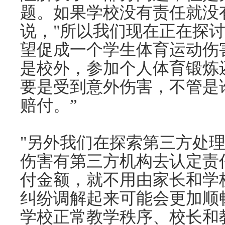
题。如果学校没有责任就没
说，"所以我们现在正在探
望促成一个学生体育运动伤
是校外，参加个人体育锻炼
要是受到意外伤害，不管是
赔付。”
"另外我们在探索第三方处
伤害有第三方机构去认定责
付金额，就不用由家长和学
纠纷调解起来可能会更加顺
学校正常教学秩序、校长和