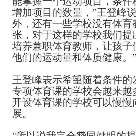
能掌握一个运动项目，条件
增加项目的数量，”王登峰说
外，还有一些学校没有体育
张，对于这样的学校我们提
培养兼职体育教师，让孩子
他们的运动量和体质健康。
王登峰表示希望随着条件的
专项体育课的学校会越来越
开设体育课的学校可以慢慢
展。