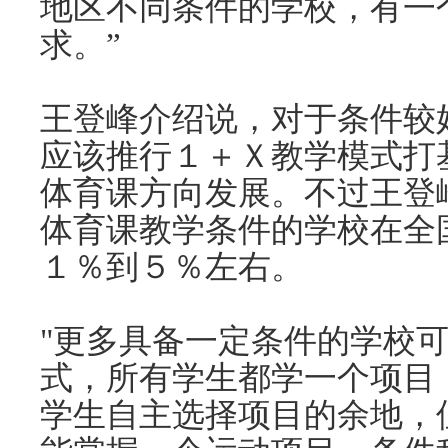
地区不同条件的学校，有一
求。”
王登峰介绍说，对于条件较
应该推行１＋Ｘ教学模式打
体育课方向发展。不过王登
体育课教学条件的学校在全
１％到５％左右。
"更多具备一定条件的学校
式，所有学生都学一个项目
学生自主选择项目的余地，