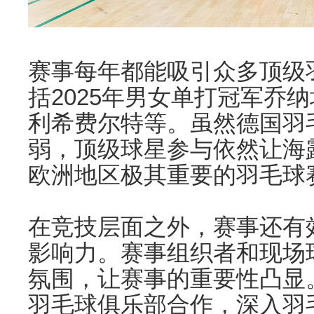
赛事每年都能吸引众多顶级
括2025年男女单打冠军乔纳
利希费尔特等。虽然德国羽
弱，顶级球星参与依然让海
欧洲地区极其重要的羽毛球
在竞技层面之外，赛事还有
影响力。赛事组织者和现场
氛围，让赛事的重要性凸显
羽毛球俱乐部合作，深入羽