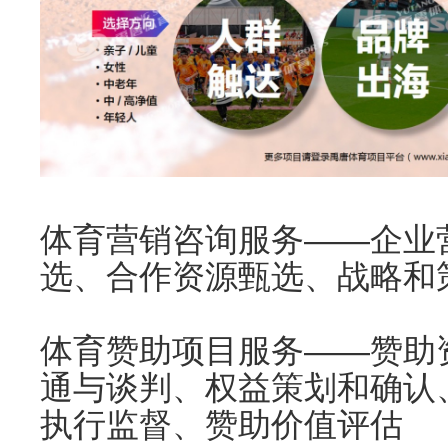
体育营销咨询服务——企业
选、合作资源甄选、战略和
体育赞助项目服务——赞助
通与谈判、权益策划和确认
执行监督、赞助价值评估