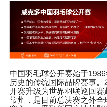
中国羽毛球公开赛始于198
历史的传统国际品牌赛事。2
开赛升级为世界羽联巡回赛超
常州，是目前总决赛之外全