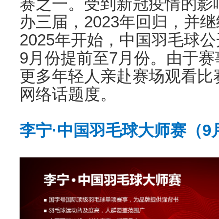
赛之一。受到新冠疫情的影
办三届，2023年回归，并
2025年开始，中国羽毛球
9月份提前至7月份。由于
更多年轻人亲赴赛场观看比
网络话题度。
李宁·中国羽毛球大师赛（9月