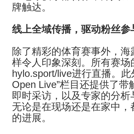
牌触达。
线上全域传播，驱动粉丝参
除了精彩的体育赛事外，海
样令人印象深刻。所有赛场
hylo.sport/live进行直
Open Live”栏目还提供
即时采访，以及专家的分析
无论是在现场还是在家中，
的进展。