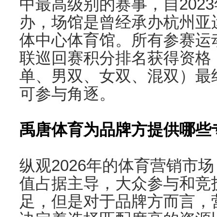
中最高级别的赛事，自202
办，场馆是曾经承办杭州亚
体中心体育馆。所有参赛运
联巡回赛积分排名获得资格
单、男双、女双、混双）最
可参与角逐。
禹唐体育为品牌方提供哪些
纵观2026年的体育营销市
值占据主导，大众参与和竞
足，但是对于品牌方而言，