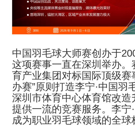
中国羽毛球大师赛创办于200
这项赛事一直在深圳举办。
育产业集团对标国际顶级赛
办赛”原则打造李宁·中国羽
深圳市体育中心体育馆改造
提供一流的竞赛服务。李宁
成为职业羽毛球领域的全球