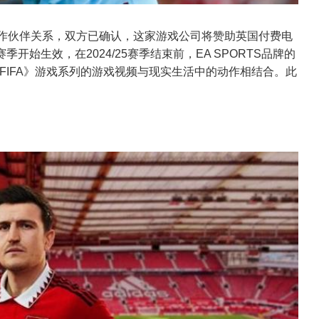
的合作伙伴关系，双方已确认，这家游戏公司将赞助英国付费电
季开始生效，在2024/25赛季结束前，EA SPORTS品牌的
FIFA》游戏系列的游戏视频与现实生活中的动作相结合。此