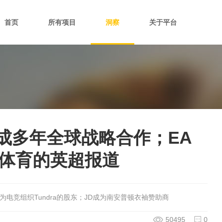
首页
所有项目
洞察
关于平台
达成多年全球战略合作；EA
空体育的英超报道
克成为电竞组织Tundra的股东；JD成为南安普顿衣袖赞助商
50495
0