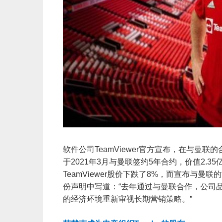
软件公司TeamViewer官方宣布，在与曼联的
于2021年3月与曼联签约5年合约，价值2.3
TeamViewer股价下跌了8%，而宣布与曼联
份声明中写道：“去年通过与曼联合作，公司
的经济环境重新审视长期营销策略。”