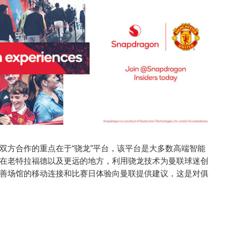
双方合作的重点在于“骁龙”平台，该平台是大多数高端智能
在老特拉福德以及更远的地方，利用骁龙技术为曼联球迷创
善场馆的移动连接和比赛日体验向曼联提供建议，这是对俱