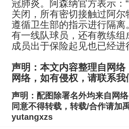
冠肺炎。阿森纳官方表示：
关闭，所有密切接触过阿尔
遵循卫生部的指示进行隔离。
有一线队球员，还有教练组
成员出于保险起见也已经进
声明：本文内容整理自网络
网络，如有侵权，请联系我
声明：配图除署名外均来自网络
同意不得转载，转载/合作请加
yutangxzs