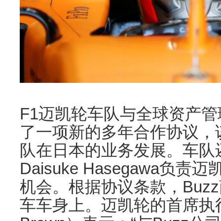
F1迈凯轮车队与全球资产管理公
了一项新的多年合作协议，
队在日本的业务发展。车队还
Daisuke Hasegawa
机会。根据协议条款，Buz
车车身上。迈凯轮的首席执行