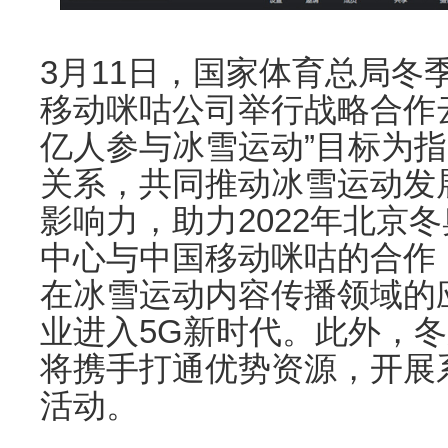
3月11日，国家体育总局冬
移动咪咕公司举行战略合作
亿人参与冰雪运动”目标为
关系，共同推动冰雪运动发
影响力，助力2022年北京
中心与中国移动咪咕的合作
在冰雪运动内容传播领域的
业进入5G新时代。此外，
将携手打通优势资源，开展
活动。