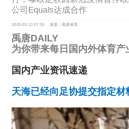
公司Equals达成合作
2020-03-13 07:20
来源：禹唐体育
禹唐DAILY
为你带来每日国内外体育产
国内产业资讯速递
天海已经向足协提交指定材