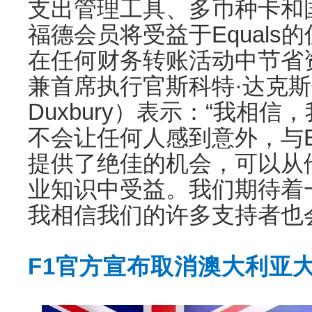
支出管理工具、多币种卡和
福德会员将受益于Equals
在任何财务转账活动中节省
兼首席执行官斯科特·达克斯伯
Duxbury）表示：“我相
不会让任何人感到意外，与Eq
提供了绝佳的机会，可以从
业知识中受益。我们期待着
我相信我们的许多支持者也
F1官方宣布取消澳大利亚