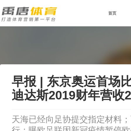
首页
早报 | 东京奥运首
迪达斯2019财年营收
天海已经向足协提交指定材料；
行；曝欧足联因新冠疫情暂停欧