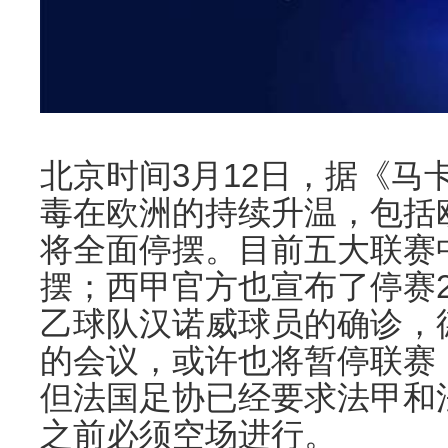
北京时间3月12日，据《马
毒在欧洲的持续升温，包括
将全面停摆。目前五大联赛
摆；西甲官方也宣布了停赛
乙球队汉诺威球员的确诊，
的会议，或许也将暂停联赛
但法国足协已经要求法甲和法
之前必须空场进行。