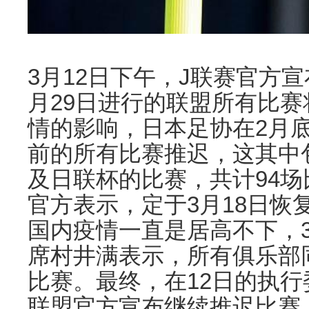
3月12日下午，J联赛官方宣
月29日进行的联盟所有比
情的影响，日本足协在2月底
前的所有比赛推迟，这其中包
及日联杯的比赛，共计94
官方表示，定于3月18日恢
国内疫情一直是居高不下，3
席村井满表示，所有俱乐部
比赛。最终，在12日的执行
联盟官方宣布继续推迟比赛，