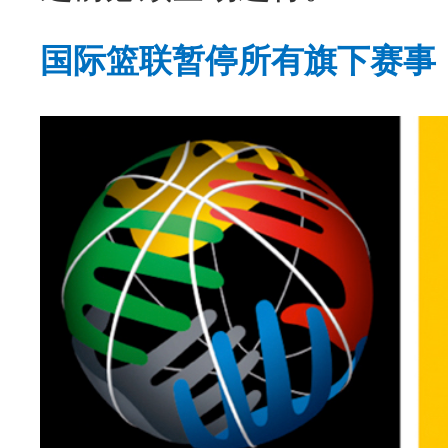
国际篮联暂停所有旗下赛事