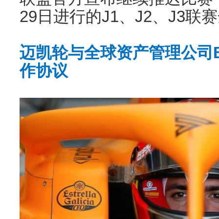
29日进行的J1、J2、J3联
迈凯轮与全球资产管理公司Bu
作协议