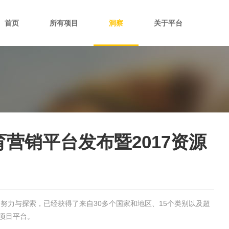
首页
所有项目
洞察
关于平台
营销平台发布暨2017资源
努力与探索，已经获得了来自30多个国家和地区、15个类别以及超
育项目平台。