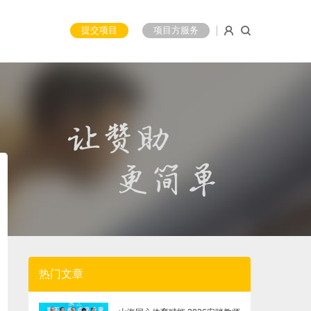
提交项目
项目方服务
热门文章