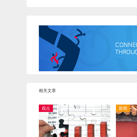
相关文章
观点
新闻